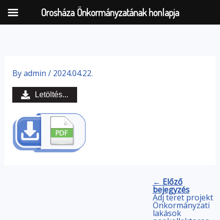
Orosháza Önkormányzatának honlapja
Skip
to
By
admin
/
2024.04.22.
content
Letöltés...
← Előző
bejegyzés
Adj teret projekt
Önkormányzati
lakások