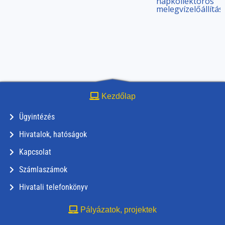
napkollektoros
melegvízelőállítás
Kezdőlap
Ügyintézés
Hivatalok, hatóságok
Kapcsolat
Számlaszámok
Hivatali telefonkönyv
Pályázatok, projektek