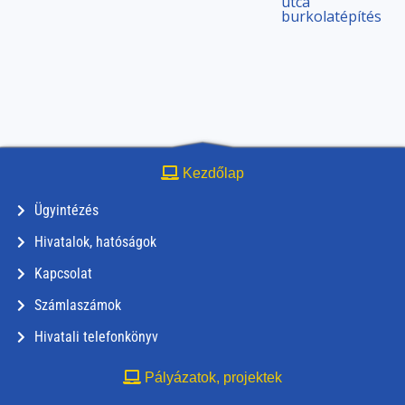
utca
burkolatépítés
Kezdőlap
Ügyintézés
Hivatalok, hatóságok
Kapcsolat
Számlaszámok
Hivatali telefonkönyv
Pályázatok, projektek