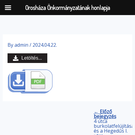
Orosháza Önkormányzatának honlapja
Skip
to
By
admin
/
2024.04.22.
content
Letöltés...
← Előző
bejegyzés
4 utca
burkolatfelújítása
és a Hegedűs I.