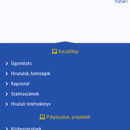
határo
Kezdőlap
Ügyintézés
Hivatalok, hatóságok
Kapcsolat
Számlaszámok
Hivatali telefonkönyv
Pályázatok, projektek
Közbeszerzések