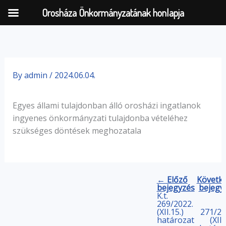
Orosháza Önkormányzatának honlapja
Skip
to
By
admin
/
2024.06.04.
content
Egyes állami tulajdonban álló orosházi ingatlanok
ingyenes önkormányzati tulajdonba vételéhez
szükséges döntések meghozatala
← Előző
Követk
bejegyzés
bejegy
K.t.
269/2022.
(XII.15.)
271/20
határozat
(XII.