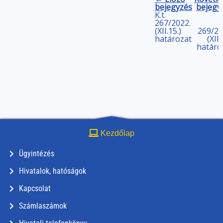
bejegyzés
bejegy
K.t.
267/2022.
(XII.15.)
269/20
határozat
(XII.
határo
Kezdőlap
Ügyintézés
Hivatalok, hatóságok
Kapcsolat
Számlaszámok