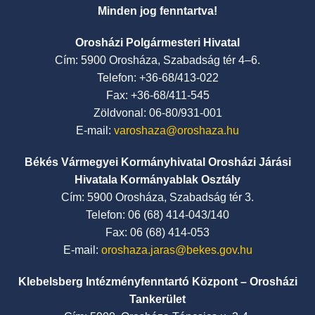
Minden jog fenntartva!
Orosházi Polgármesteri Hivatal
Cím: 5900 Orosháza, Szabadság tér 4–6.
Telefon: +36-68/413-022
Fax: +36-68/411-545
Zöldvonal: 06-80/931-001
E-mail:
varoshaza@oroshaza.hu
Békés Vármegyei Kormányhivatal Orosházi Járási
Hivatala Kormányablak Osztály
Cím: 5900 Orosháza, Szabadság tér 3.
Telefon: 06 (68) 414-043/140
Fax: 06 (68) 414-053
E-mail:
oroshaza.jaras@bekes.gov.hu
Klebelsberg Intézményfenntartó Központ – Orosházi
Tankerület