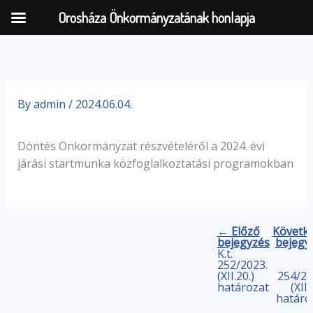
Orosháza Önkormányzatának honlapja
Skip
to
By
admin
/
2024.06.04.
content
Döntés Önkormányzat részvételéről a 2024. évi
járási startmunka közfoglalkoztatási programokban
← Előző
Követk
bejegyzés
bejegy
K.t.
252/2023.
(XII.20.)
254/20
határozat
(XII.
határo