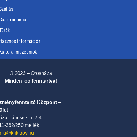
Szállás
Gasztronómia
Túrák
Hasznos információk
Kultúra, múzeumok
© 2023 – Orosháza
Minden jog fenntartva!
ézményfenntartó Központ –
ület
za Táncsics u. 2-4.
411-362/250 mellék
nki@klik.gov.hu