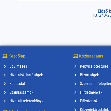
← Előző 
K.t. 240/2
Kezdőlap
Közigazgatás
Ügyintézés
Képviselőtestület
Hivatalok, hatóságok
Bizottságok
Kapcsolat
Szervezeti felépíté
Számlaszámok
Hirdetmények
Hivatali telefonkönyv
Pályázatok
Közérdekű adatok