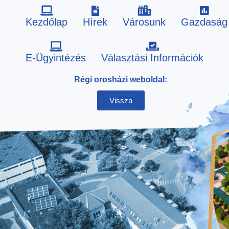
Kezdőlap
Hírek
Városunk
Gazdaság
Skip
E-Ügyintézés
Választási Információk
to
Régi orosházi weboldal:
content
Vissza