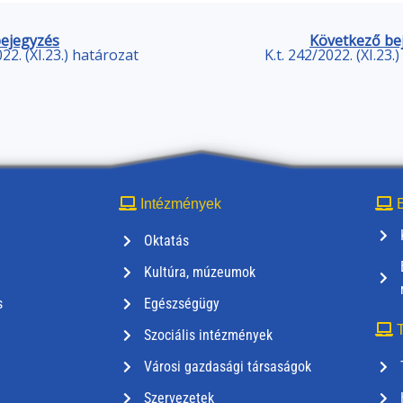
bejegyzés
Következő be
022. (XI.23.) határozat
K.t. 242/2022. (XI.23.
Intézmények
E
Oktatás
Kultúra, múzeumok
s
Egészségügy
T
Szociális intézmények
Városi gazdasági társaságok
Szervezetek