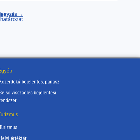
jegyzés →
) határozat
gyéb
Közérdekű bejelentés, panasz
Belső visszaélés-bejelentési
rendszer
urizmus
Turizmus
Helyi értéktár