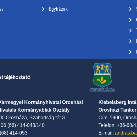
yv
Egyházak
i tájékoztató
Vármegyei Kormányhivatal Orosházi
Klebelsberg Int
Hivatala Kormányablak Osztály
Orosházi Tanker
00 Orosháza, Szabadság tér 3.
Cím: 5900, Oroshá
: 06 (68) 414-043/140
Telefon: +36-68/
 (68) 414-053
E-mail:
andras.ba