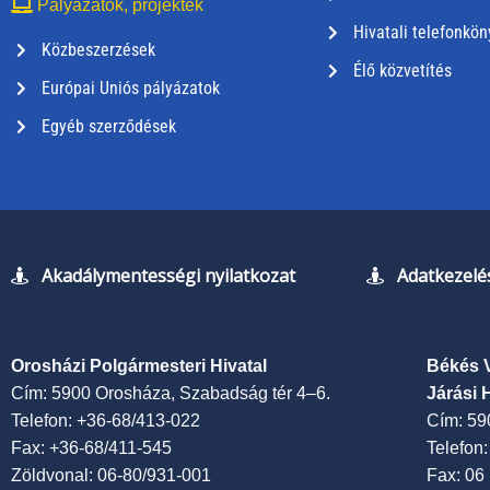
Pályázatok, projektek
Hivatali telefonkön
Közbeszerzések
Élő közvetítés
Európai Uniós pályázatok
Egyéb szerződések
Akadálymentességi nyilatkozat
Adatkezelés
Orosházi Polgármesteri Hivatal
Békés 
Cím: 5900 Orosháza, Szabadság tér 4–6.
Járási 
Telefon: +36-68/413-022
Cím: 59
Fax: +36-68/411-545
Telefon
Zöldvonal: 06-80/931-001
Fax: 06