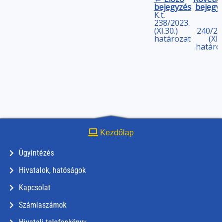
bejegyzés
bejegy
K.t.
238/2023.
(XI.30.)
240/20
határozat
(XI.
határo
Kezdőlap
Ügyintézés
Hivatalok, hatóságok
Kapcsolat
Számlaszámok