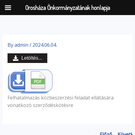
Orosháza Önkormányzatának honlapja
Skip
to
By
admin
/
2024.06.04.
content
Letöltés...
Felhatalmazás közbeszerzési feladat ellátására
vonatkozó szerződéskötésre
← Előző
Követk