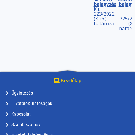
bejegyzés
bejegy
K.t.
223/2022.
(X.26.)
225/20
határozat
(X.
határo
Kezdőlap
Ügyintézés
Hivatalok, hatóságok
Kapcsolat
Számlaszámok