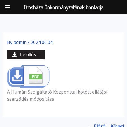
Orosháza Önkormányzatának honlapja
Skip
to
By
admin
/
2024.06.04.
content
Letöltés...
A Humán Szolgáltató Központtal kötött ellátási
szerződés módosítása
← Előző
Követk