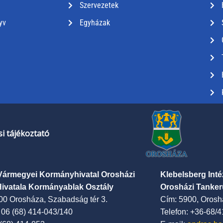
Szervezetek
yv
Egyházak
i tájékoztató
Vármegyei Kormányhivatal Orosházi
Klebelsberg Int
Hivatala Kormányablak Osztály
Orosházi Tanker
00 Orosháza, Szabadság tér 3.
Cím: 5900, Oroshá
: 06 (68) 414-043/140
Telefon: +36-68/