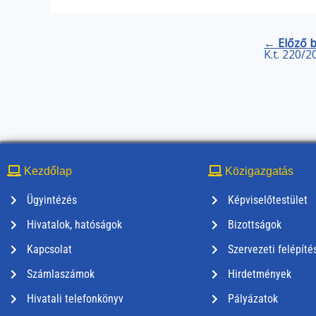
← Előző 
K.t. 220/2
Kezdőlap
Közigazgatás
Ügyintézés
Képviselőtestület
Hivatalok, hatóságok
Bizottságok
Kapcsolat
Szervezeti felépíté
Számlaszámok
Hirdetmények
Hivatali telefonkönyv
Pályázatok