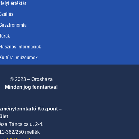
Helyi értéktár
Szállás
Gasztronómia
Túrák
Hasznos információk
Kultúra, múzeumok
© 2023 – Orosháza
Minden jog fenntartva!
ézményfenntartó Központ –
ület
za Táncsics u. 2-4.
411-362/250 mellék