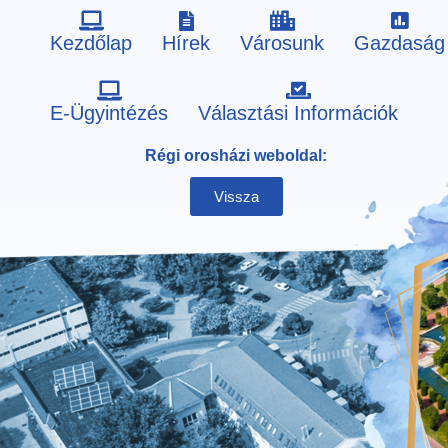
Kezdőlap
Hírek
Városunk
Gazdaság
Skip
E-Ügyintézés
Választási Információk
to
Régi orosházi weboldal:
content
Vissza