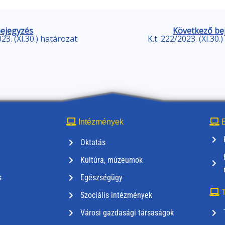
bejegyzés
Következő be
023. (XI.30.) határozat
K.t. 222/2023. (XI.30.
Intézmények
E
Oktatás
Kultúra, múzeumok
s
Egészségügy
T
Szociális intézmények
Városi gazdasági társaságok