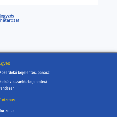
jegyzés →
) határozat
gyéb
Közérdekű bejelentés, panasz
Belső visszaélés-bejelentési
rendszer
urizmus
Turizmus