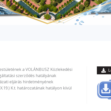
estületének a VOLÁNBUSZ Közlekedési
L
gáltatási szerződés hatályának
ázati eljárás hirdetményének
.19.) K.t. határozatának hatályon kívül