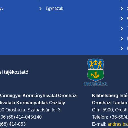
yv
Egyházak
i tájékoztató
Vármegyei Kormányhivatal Orosházi
Klebelsberg Int
Hivatala Kormányablak Osztály
Orosházi Tanker
00 Orosháza, Szabadság tér 3.
Cím: 5900, Oroshá
: 06 (68) 414-043/140
Telefon: +36-68/
 (68) 414-053
E-mail:
andras.ba