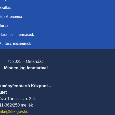
Szállás
Gasztronómia
Túrák
Hasznos információk
Kultúra, múzeumok
© 2023 – Orosháza
Minden jog fenntartva!
ézményfenntartó Központ –
ület
za Táncsics u. 2-4.
411-362/250 mellék
nki@klik.gov.hu