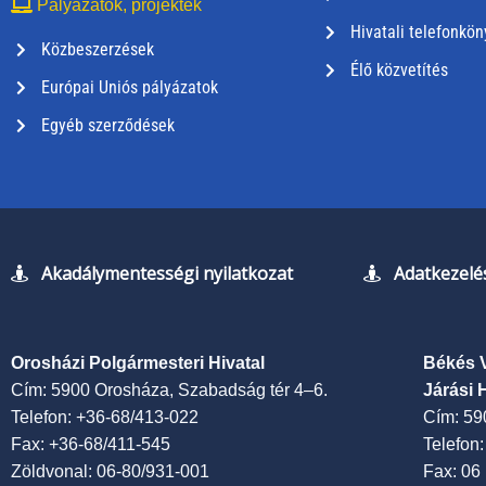
Pályázatok, projektek
Hivatali telefonkön
Közbeszerzések
Élő közvetítés
Európai Uniós pályázatok
Egyéb szerződések
Akadálymentességi nyilatkozat
Adatkezelés
Orosházi Polgármesteri Hivatal
Békés 
Cím: 5900 Orosháza, Szabadság tér 4–6.
Járási 
Telefon: +36-68/413-022
Cím: 59
Fax: +36-68/411-545
Telefon
Zöldvonal: 06-80/931-001
Fax: 06