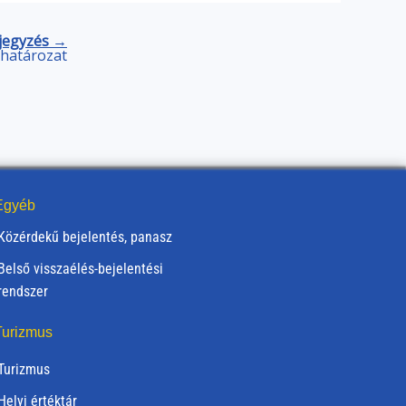
jegyzés →
) határozat
gyéb
Közérdekű bejelentés, panasz
Belső visszaélés-bejelentési
rendszer
urizmus
Turizmus
Helyi értéktár