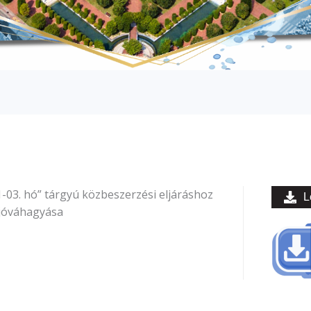
-03. hó” tárgyú közbeszerzési eljáráshoz
L
jóváhagyása