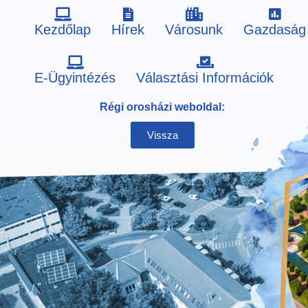
Kezdőlap
Hírek
Városunk
Gazdaság
Skip
E-Ügyintézés
Választási Információk
to
Régi orosházi weboldal:
content
Vissza