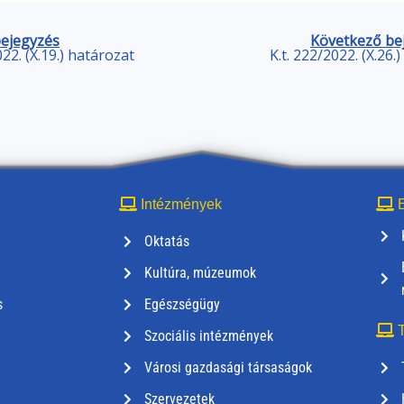
bejegyzés
Következő be
022. (X.19.) határozat
K.t. 222/2022. (X.26.
Intézmények
E
Oktatás
Kultúra, múzeumok
s
Egészségügy
T
Szociális intézmények
Városi gazdasági társaságok
Szervezetek