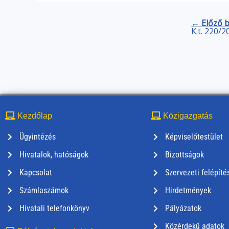
← Előző 
K.t. 220/2
Kezdőlap
Közigazgatás
Ügyintézés
Képviselőtestület
Hivatalok, hatóságok
Bizottságok
Kapcsolat
Szervezeti felépíté
Számlaszámok
Hirdetmények
Hivatali telefonkönyv
Pályázatok
Közérdekű adatok