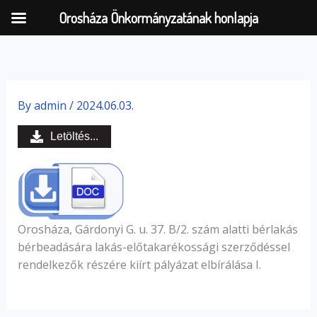
Orosháza Önkormányzatának honlapja
Skip
to
By
admin
/
2024.06.03.
content
Letöltés...
Orosháza, Gárdonyi G. u. 37. B/2. szám alatti bérlakás
bérbeadására lakás-előtakarékossági szerződéssel
rendelkezők részére kiírt pályázat elbírálása I.