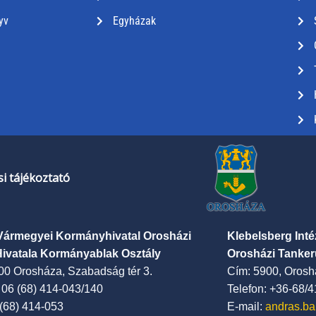
yv
Egyházak
i tájékoztató
Vármegyei Kormányhivatal Orosházi
Klebelsberg Int
Hivatala Kormányablak Osztály
Orosházi Tanker
00 Orosháza, Szabadság tér 3.
Cím: 5900, Oroshá
: 06 (68) 414-043/140
Telefon: +36-68/
 (68) 414-053
E-mail:
andras.ba