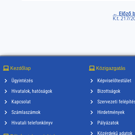
← Előző 
K.t. 217/2
Kezdőlap
Közigazgatás
Ügyintézés
Képviselőtestület
Hivatalok, hatóságok
Bizottságok
Kapcsolat
Szervezeti felépíté
Számlaszámok
Hirdetmények
Hivatali telefonkönyv
Pályázatok
Közérdekű adatok