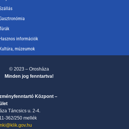
Szállás
Gasztronómia
Túrák
Hasznos információk
Kultúra, múzeumok
© 2023 – Orosháza
Minden jog fenntartva!
ézményfenntartó Központ –
ület
za Táncsics u. 2-4.
411-362/250 mellék
nki@klik.gov.hu