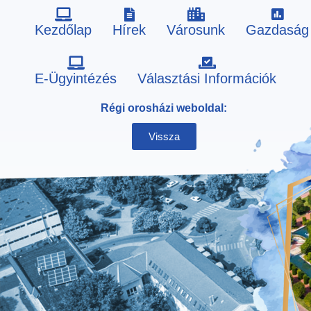
Kezdőlap
Hírek
Városunk
Gazdaság
Skip
E-Ügyintézés
Választási Információk
to
Régi orosházi weboldal:
content
Vissza