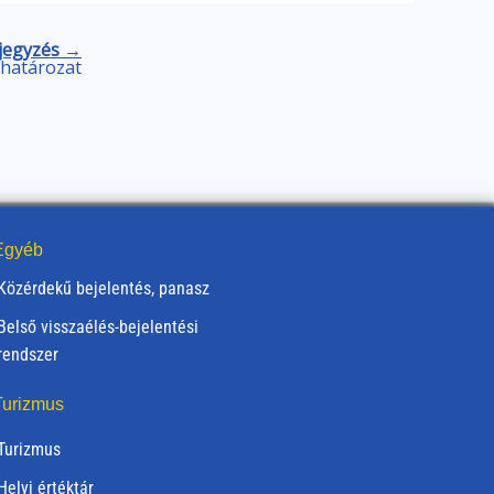
jegyzés →
) határozat
gyéb
Közérdekű bejelentés, panasz
Belső visszaélés-bejelentési
rendszer
urizmus
Turizmus
Helyi értéktár