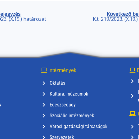
bejegyzés
Következő be
023. (X.19.) határozat
K.t. 219/2023. (X.19.
Intézmények
E
Oktatás
Kultúra, múzeumok
s
Egészségügy
T
Szociális intézmények
Városi gazdasági társaságok
Szervezetek