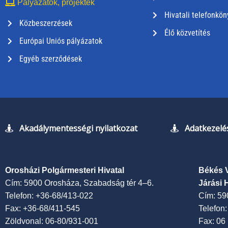
Pályázatok, projektek
Hivatali telefonkön
Közbeszerzések
Élő közvetítés
Európai Uniós pályázatok
Egyéb szerződések
Akadálymentességi nyilatkozat
Adatkezelés
Orosházi Polgármesteri Hivatal
Békés 
Cím: 5900 Orosháza, Szabadság tér 4–6.
Járási 
Telefon: +36-68/413-022
Cím: 59
Fax: +36-68/411-545
Telefon
Zöldvonal: 06-80/931-001
Fax: 06