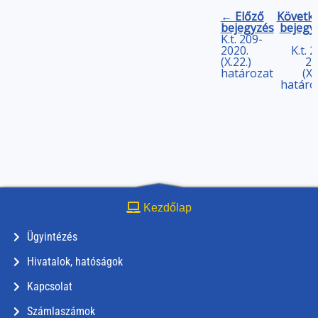
← Előző
Követk
bejegyzés
bejegy
K.t. 209-
2020.
K.t. 
(X.22.)
20
határozat
(X.
határo
Kezdőlap
Ügyintézés
Hivatalok, hatóságok
Kapcsolat
Számlaszámok