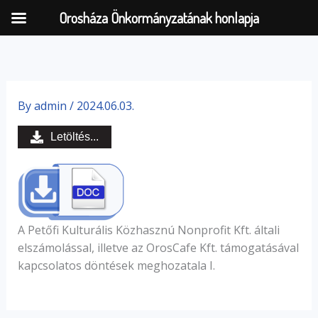
Orosháza Önkormányzatának honlapja
Skip
to
By
admin
/
2024.06.03.
content
Letöltés...
A Petőfi Kulturális Közhasznú Nonprofit Kft. általi
elszámolással, illetve az OrosCafe Kft. támogatásával
kapcsolatos döntések meghozatala I.