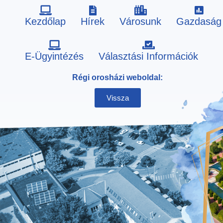
Kezdőlap
Hírek
Városunk
Gazdaság
Skip
E-Ügyintézés
Választási Információk
to
Régi orosházi weboldal:
content
Vissza