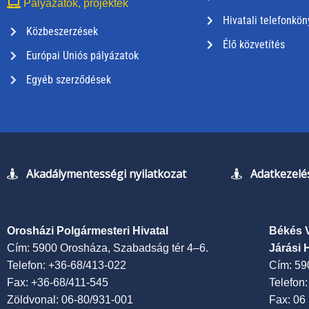
Pályázatok, projektek
Hivatali telefonkön
Közbeszerzések
Élő közvetítés
Európai Uniós pályázatok
Egyéb szerződések
Akadálymentességi nyilatkozat
Adatkezelés
Orosházi Polgármesteri Hivatal
Békés 
Cím: 5900 Orosháza, Szabadság tér 4–6.
Járási 
Telefon: +36-68/413-022
Cím: 59
Fax: +36-68/411-545
Telefon
Zöldvonal: 06-80/931-001
Fax: 06