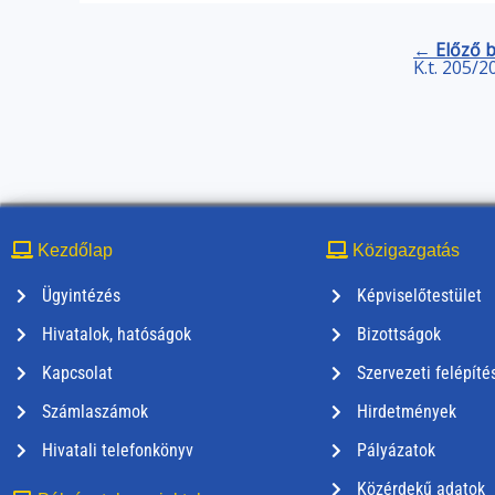
← Előző 
K.t. 205/2
Kezdőlap
Közigazgatás
Ügyintézés
Képviselőtestület
Hivatalok, hatóságok
Bizottságok
Kapcsolat
Szervezeti felépíté
Számlaszámok
Hirdetmények
Hivatali telefonkönyv
Pályázatok
Közérdekű adatok