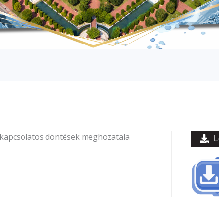
l kapcsolatos döntések meghozatala
L