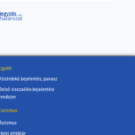
jegyzés →
) határozat
gyéb
Közérdekű bejelentés, panasz
Belső visszaélés-bejelentési
rendszer
urizmus
Turizmus
Helyi értéktár