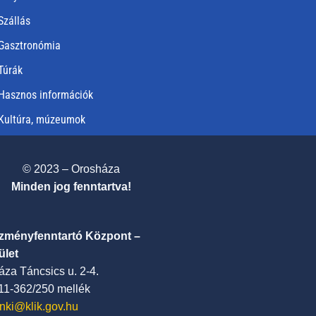
Szállás
Gasztronómia
Túrák
Hasznos információk
Kultúra, múzeumok
© 2023 – Orosháza
Minden jog fenntartva!
ézményfenntartó Központ –
ület
za Táncsics u. 2-4.
411-362/250 mellék
nki@klik.gov.hu