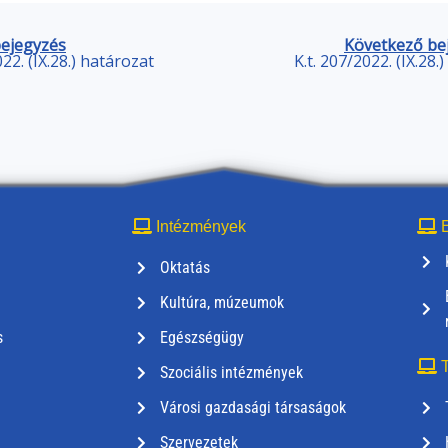
bejegyzés
Következő be
022. (IX.28.) határozat
K.t. 207/2022. (IX.28.
Intézmények
E
Oktatás
Kultúra, múzeumok
s
Egészségügy
T
Szociális intézmények
Városi gazdasági társaságok
Szervezetek