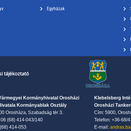
yv
Egyházak
i tájékoztató
Vármegyei Kormányhivatal Orosházi
Klebelsberg Int
Hivatala Kormányablak Osztály
Orosházi Tanker
00 Orosháza, Szabadság tér 3.
Cím: 5900, Oroshá
: 06 (68) 414-043/140
Telefon: +36-68/
 (68) 414-053
E-mail:
andras.ba