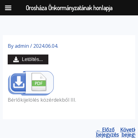
Orosháza Önkormányzatának honlapja
Skip
to
By
admin
/
2024.06.04.
content
Letöltés...
Bérlőkijelölés közérdekből III.
← Előző
Követk
bejegyzés
bejegy