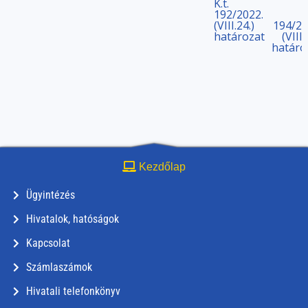
K.t.
192/2022.
(VIII.24.)
194/20
határozat
(VIII.
határo
Kezdőlap
Ügyintézés
Hivatalok, hatóságok
Kapcsolat
Számlaszámok
Hivatali telefonkönyv