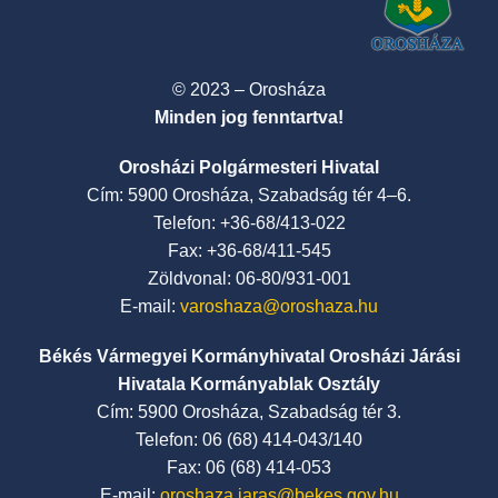
© 2023 – Orosháza
Minden jog fenntartva!
Orosházi Polgármesteri Hivatal
Cím: 5900 Orosháza, Szabadság tér 4–6.
Telefon: +36-68/413-022
Fax: +36-68/411-545
Zöldvonal: 06-80/931-001
E-mail:
varoshaza@oroshaza.hu
Békés Vármegyei Kormányhivatal Orosházi Járási
Hivatala Kormányablak Osztály
Cím: 5900 Orosháza, Szabadság tér 3.
Telefon: 06 (68) 414-043/140
Fax: 06 (68) 414-053
E-mail:
oroshaza.jaras@bekes.gov.hu