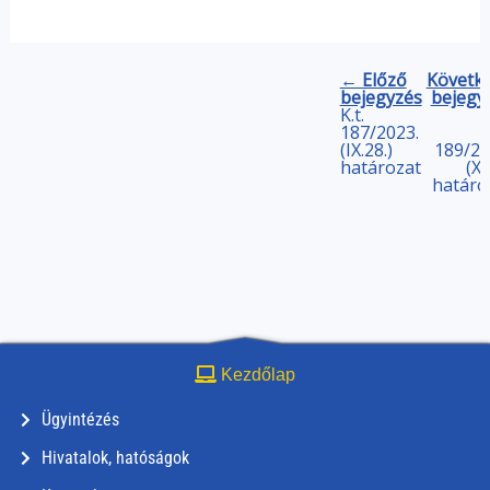
← Előző
Követk
bejegyzés
bejegy
K.t.
187/2023.
(IX.28.)
189/20
határozat
(X.
határo
Kezdőlap
Ügyintézés
Hivatalok, hatóságok