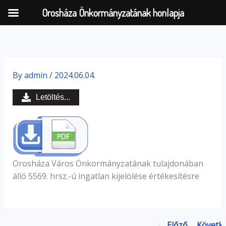
Orosháza Önkormányzatának honlapja
Skip
to
By
admin
/
2024.06.04.
content
Letöltés...
Orosháza Város Önkormányzatának tulajdonában
álló 5569. hrsz.-ú ingatlan kijelölése értékesítésre
← Előző
Követk