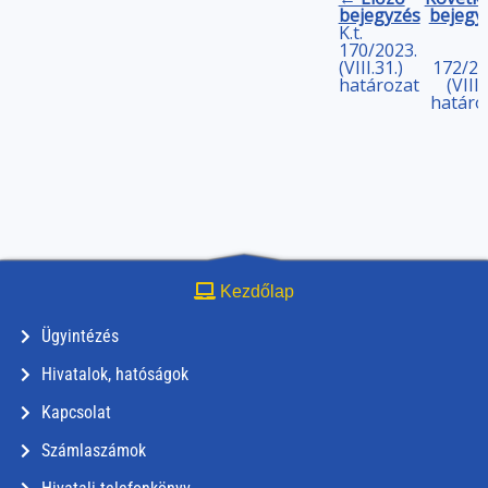
bejegyzés
bejegy
K.t.
170/2023.
(VIII.31.)
172/20
határozat
(VIII.
határo
Kezdőlap
Ügyintézés
Hivatalok, hatóságok
Kapcsolat
Számlaszámok