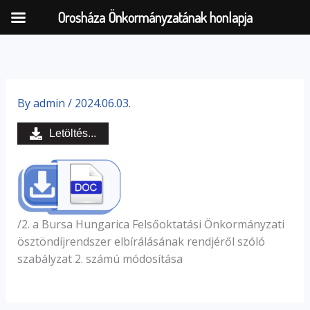
Orosháza Önkormányzatának honlapja
Skip
to
By
admin
/
2024.06.03.
content
Letöltés...
/2. a Bursa Hungarica Felsőoktatási Önkormányzati
ösztöndíjrendszer elbírálásának rendjéről szóló
szabályzat 2. számú módosítása