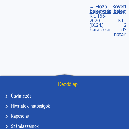
← Előző
Követk
bejegyzés
bejegy
K.t. 166-
2020.
K.t. 
(IX.24.)
20
határozat
(IX.
határo
Kezdőlap
Ügyintézés
Hivatalok, hatóságok
Kapcsolat
Számlaszámok