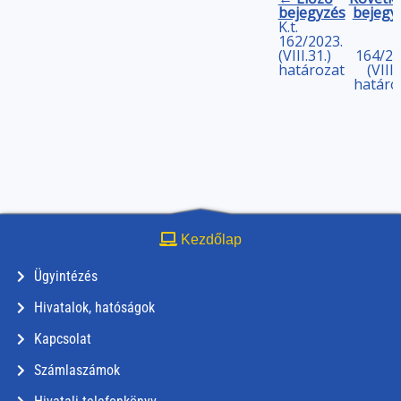
bejegyzés
bejegy
K.t.
162/2023.
(VIII.31.)
164/20
határozat
(VIII.
határo
Kezdőlap
Ügyintézés
Hivatalok, hatóságok
Kapcsolat
Számlaszámok