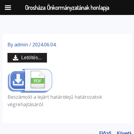
Orosháza Önkormányzatának honlapja
Skip
to
By
admin
/
2024.06.04.
content
Letöltés...
Beszámoló a lejárt határidejű határozatok
végrehajtásáról
← Előző
Követk