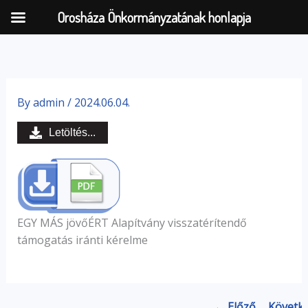
Orosháza Önkormányzatának honlapja
Skip
to
By
admin
/
2024.06.04.
content
Letöltés...
EGY MÁS jövőÉRT Alapítvány visszatérítendő
támogatás iránti kérelme
← Előző
Követk