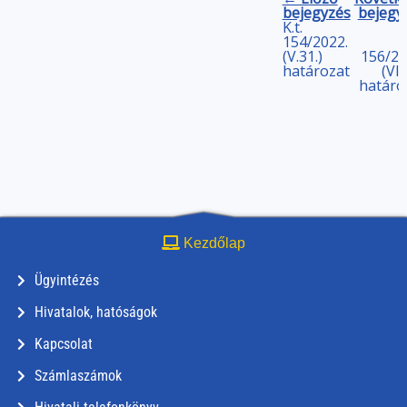
bejegyzés
bejegy
K.t.
154/2022.
(V.31.)
156/20
határozat
(VI.
határo
Kezdőlap
Ügyintézés
Hivatalok, hatóságok
Kapcsolat
Számlaszámok