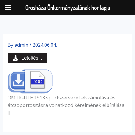
Orosháza Önkormányzatának honlapja
Skip
to
By
admin
/
2024.06.04.
content
Letöltés...
OMTK-ULE 1913 sportszervezet elszámolása és
átcsoportosításra vonatkozó kérelmének elbírálása
II.