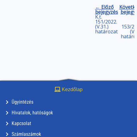
← Előző
Követk
bejegyzés
bejegy
K.t.
151/2022.
(V.31.)
153/20
határozat
(V.
határo
Kezdőlap
Ügyintézés
Hivatalok, hatóságok
Kapcsolat
Számlaszámok