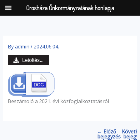
Orosháza Önkormányzatának honlapja
Skip
to
By
admin
/
2024.06.04.
content
Letöltés...
Beszámoló a 2021. évi közfoglalkoztatásról
← Előző
Követk
bejegyzés
bejegy