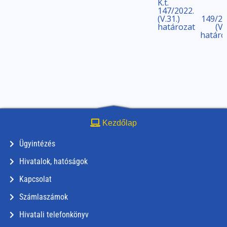
K.t.
147/2022.
(V.31.)
149/20
határozat
(V.
határo
Kezdőlap
Ügyintézés
Hivatalok, hatóságok
Kapcsolat
Számlaszámok
Hivatali telefonkönyv