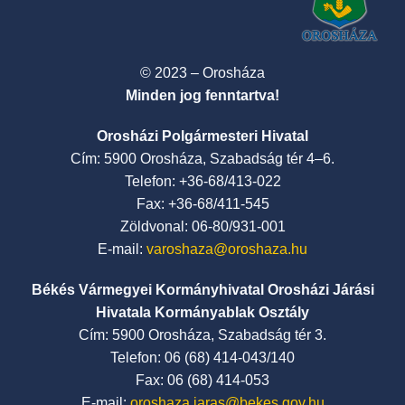
© 2023 – Orosháza
Minden jog fenntartva!
Orosházi Polgármesteri Hivatal
Cím: 5900 Orosháza, Szabadság tér 4–6.
Telefon: +36-68/413-022
Fax: +36-68/411-545
Zöldvonal: 06-80/931-001
E-mail:
varoshaza@oroshaza.hu
Békés Vármegyei Kormányhivatal Orosházi Járási
Hivatala Kormányablak Osztály
Cím: 5900 Orosháza, Szabadság tér 3.
Telefon: 06 (68) 414-043/140
Fax: 06 (68) 414-053
E-mail:
oroshaza.jaras@bekes.gov.hu