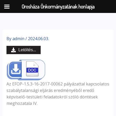
Orosháza Önkormányzatának honlapja
Skip
to
By
admin
/
2024.06.03.
content
Letöltés...
Az EFOP-1.5.3-16-2017-00062 pályázattal kapcsolatos
szabálytalansági eljárás eredményéből eredő
képviselő-testületi feladatokról szóló döntések
meghozatala IV.