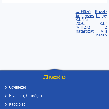
← Előző
Követk
bejegyzés
bejegy
K.t. 145-
2020.
K.t. 
(VIII.27.)
20
határozat
(VIII.
határo
Kezdőlap
Ügyintézés
Hivatalok, hatóságok
Kapcsolat