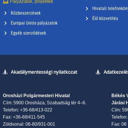
Pályázatok, projektek
Hivatali telefonkön
Közbeszerzések
Élő közvetítés
Európai Uniós pályázatok
Egyéb szerződések
Akadálymentességi nyilatkozat
Adatkezelés
Orosházi Polgármesteri Hivatal
Békés 
Cím: 5900 Orosháza, Szabadság tér 4–6.
Járási 
Telefon: +36-68/413-022
Cím: 59
Fax: +36-68/411-545
Telefon
Zöldvonal: 06-80/931-001
Fax: 06