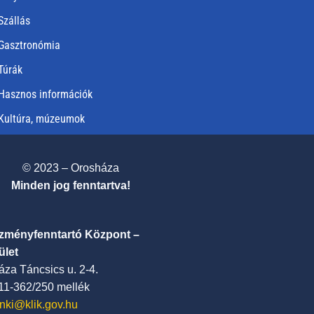
Szállás
Gasztronómia
Túrák
Hasznos információk
Kultúra, múzeumok
© 2023 – Orosháza
Minden jog fenntartva!
ézményfenntartó Központ –
ület
za Táncsics u. 2-4.
411-362/250 mellék
nki@klik.gov.hu