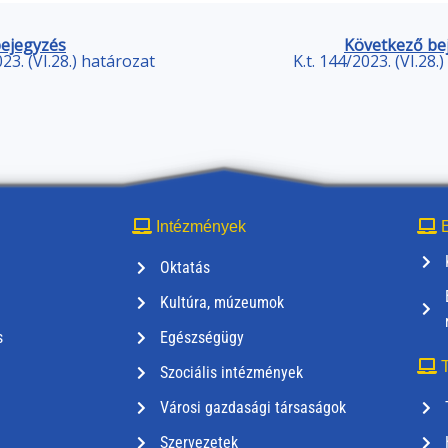
bejegyzés
Következő be
023. (VI.28.) határozat
K.t. 144/2023. (VI.28.
Intézmények
E
Oktatás
Kultúra, múzeumok
s
Egészségügy
T
Szociális intézmények
Városi gazdasági társaságok
Szervezetek