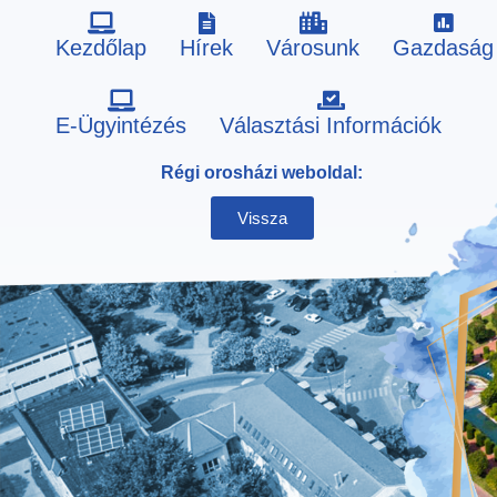
Kezdőlap
Hírek
Városunk
Gazdaság
Skip
E-Ügyintézés
Választási Információk
to
Régi orosházi weboldal:
content
Vissza