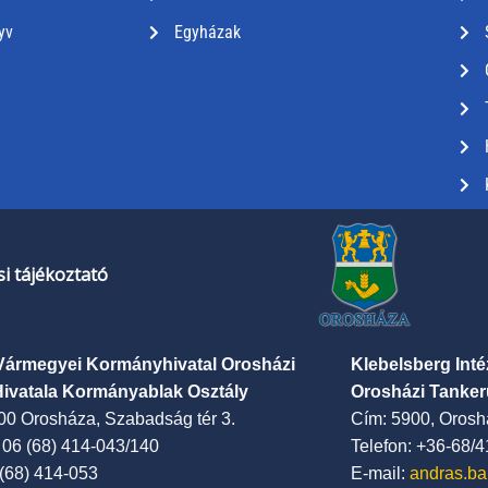
yv
Egyházak
i tájékoztató
Vármegyei Kormányhivatal Orosházi
Klebelsberg Int
Hivatala Kormányablak Osztály
Orosházi Tanker
00 Orosháza, Szabadság tér 3.
Cím: 5900, Oroshá
: 06 (68) 414-043/140
Telefon: +36-68/
 (68) 414-053
E-mail:
andras.ba