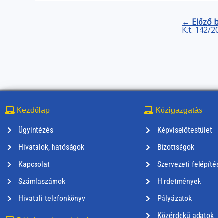
← Előző 
K.t. 142/2
Kezdőlap
Közigazgatás
Ügyintézés
Képviselőtestület
Hivatalok, hatóságok
Bizottságok
Kapcsolat
Szervezeti felépíté
Számlaszámok
Hirdetmények
Hivatali telefonkönyv
Pályázatok
Közérdekű adatok