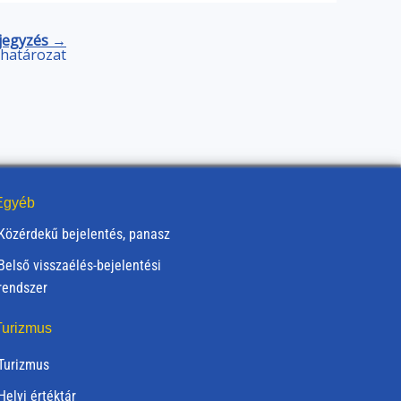
jegyzés →
) határozat
gyéb
Közérdekű bejelentés, panasz
Belső visszaélés-bejelentési
rendszer
urizmus
Turizmus
Helyi értéktár