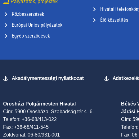
Pályázatok, projektek
Hivatali telefonkön
Közbeszerzések
Élő közvetítés
Európai Uniós pályázatok
Egyéb szerződések
Akadálymentességi nyilatkozat
Adatkezelés
Orosházi Polgármesteri Hivatal
Békés 
Cím: 5900 Orosháza, Szabadság tér 4–6.
Járási 
Telefon: +36-68/413-022
Cím: 59
Fax: +36-68/411-545
Telefon
Zöldvonal: 06-80/931-001
Fax: 06