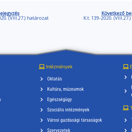
bejegyzés
Következő be
020. (VIII.27.) határozat
K.t. 139-2020. (VIII.27.
Intézmények
E
Oktatás
Kultúra, múzeumok
s
Egészségügy
T
Szociális intézmények
Városi gazdasági társaságok
Szervezetek