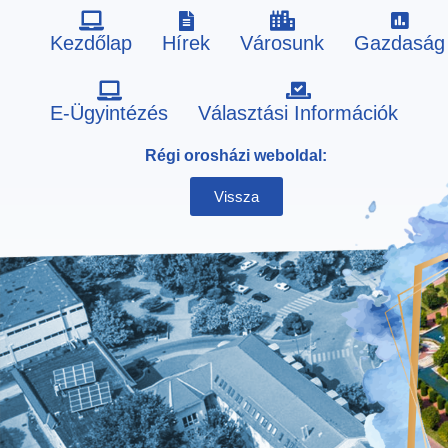
Kezdőlap
Hírek
Városunk
Gazdaság
Skip
E-Ügyintézés
Választási Információk
to
Régi orosházi weboldal:
content
Vissza