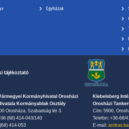
yv
Egyházak
i tájékoztató
Vármegyei Kormányhivatal Orosházi
Klebelsberg Int
Hivatala Kormányablak Osztály
Orosházi Tanker
00 Orosháza, Szabadság tér 3.
Cím: 5900, Oroshá
: 06 (68) 414-043/140
Telefon: +36-68/
 (68) 414-053
E-mail:
andras.ba