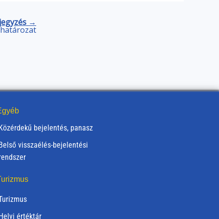
jegyzés →
) határozat
gyéb
Közérdekű bejelentés, panasz
Belső visszaélés-bejelentési
rendszer
urizmus
Turizmus
Helyi értéktár