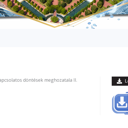
kapcsolatos döntések meghozatala II.
L