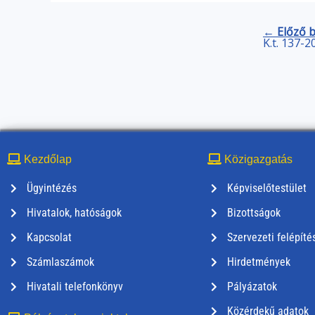
← Előző 
K.t. 137-2
Kezdőlap
Közigazgatás
Ügyintézés
Képviselőtestület
Hivatalok, hatóságok
Bizottságok
Kapcsolat
Szervezeti felépíté
Számlaszámok
Hirdetmények
Hivatali telefonkönyv
Pályázatok
Közérdekű adatok