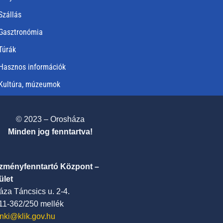
Szállás
Gasztronómia
Túrák
Hasznos információk
Kultúra, múzeumok
© 2023 – Orosháza
Minden jog fenntartva!
ézményfenntartó Központ –
ület
za Táncsics u. 2-4.
411-362/250 mellék
nki@klik.gov.hu