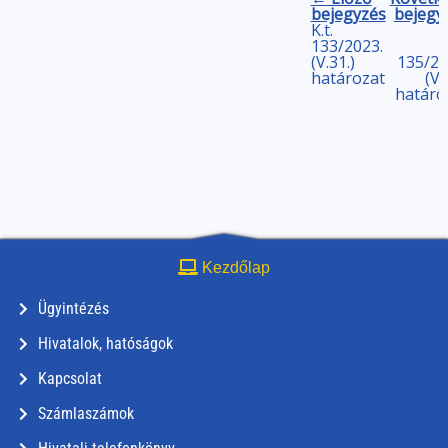
bejegyzés
bejegy
K.t.
133/2023.
(V.31.)
135/20
határozat
(V.
határo
Kezdőlap
Ügyintézés
Hivatalok, hatóságok
Kapcsolat
Számlaszámok