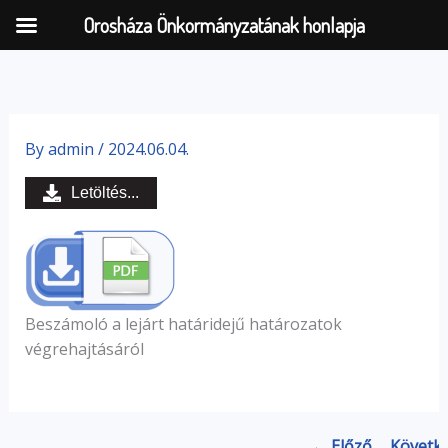
Orosháza Önkormányzatának honlapja
Skip
to
By
admin
/
2024.06.04.
content
Letöltés...
Beszámoló a lejárt határidejű határozatok
végrehajtásáról
← Előző
Követk