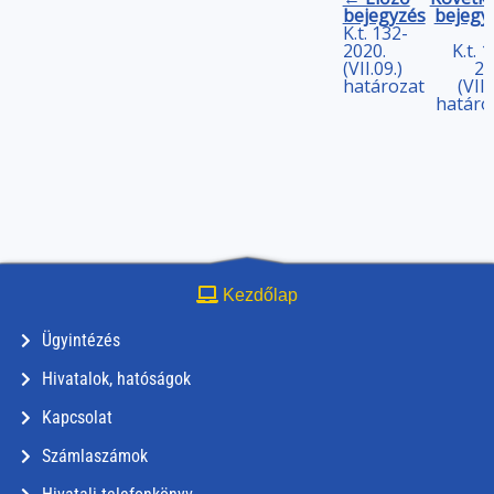
bejegyzés
bejegy
K.t. 132-
2020.
K.t. 
(VII.09.)
20
határozat
(VII.
határo
Kezdőlap
Ügyintézés
Hivatalok, hatóságok
Kapcsolat
Számlaszámok