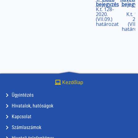
bejegyzés
bejegy
K.t. 128-
2020.
K.t. 
(VII.09.)
20
határozat
(VII.
határo
Kezdőlap
Ügyintézés
Hivatalok, hatóságok
Kapcsolat
Számlaszámok