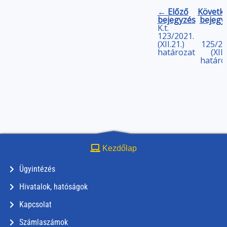
← Előző
Követk
bejegyzés
bejegy
K.t.
123/2021.
(XII.21.)
125/20
határozat
(XII.
határo
Kezdőlap
Ügyintézés
Hivatalok, hatóságok
Kapcsolat
Számlaszámok