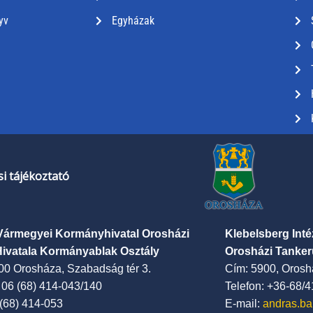
yv
Egyházak
i tájékoztató
Vármegyei Kormányhivatal Orosházi
Klebelsberg Int
Hivatala Kormányablak Osztály
Orosházi Tanker
00 Orosháza, Szabadság tér 3.
Cím: 5900, Oroshá
: 06 (68) 414-043/140
Telefon: +36-68/
 (68) 414-053
E-mail:
andras.ba