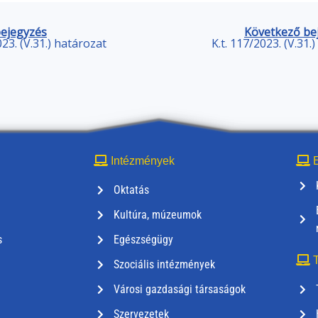
bejegyzés
Következő be
023. (V.31.) határozat
K.t. 117/2023. (V.31.
Intézmények
E
Oktatás
Kultúra, múzeumok
s
Egészségügy
T
Szociális intézmények
Városi gazdasági társaságok
Szervezetek