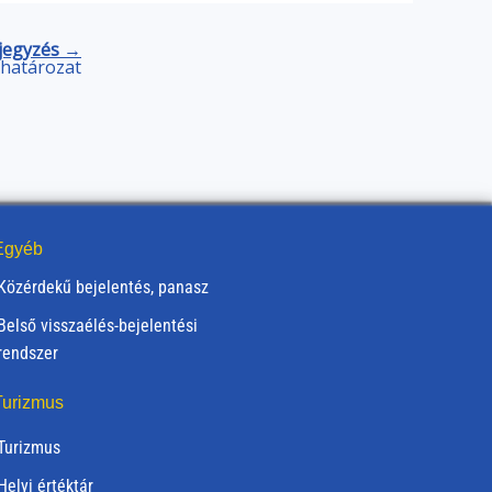
jegyzés →
) határozat
gyéb
Közérdekű bejelentés, panasz
Belső visszaélés-bejelentési
rendszer
urizmus
Turizmus
Helyi értéktár