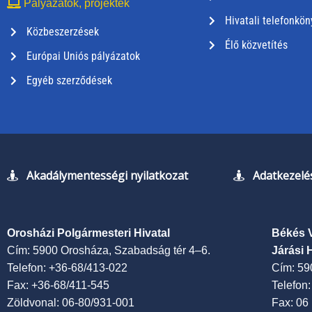
Pályázatok, projektek
Hivatali telefonkön
Közbeszerzések
Élő közvetítés
Európai Uniós pályázatok
Egyéb szerződések
Akadálymentességi nyilatkozat
Adatkezelés
Orosházi Polgármesteri Hivatal
Békés 
Cím: 5900 Orosháza, Szabadság tér 4–6.
Járási 
Telefon: +36-68/413-022
Cím: 59
Fax: +36-68/411-545
Telefon
Zöldvonal: 06-80/931-001
Fax: 06