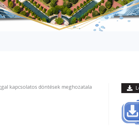
ggal kapcsolatos döntések meghozatala
L