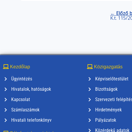
← Előző 
K.t. 115/2
Kezdőlap
Közigazgatás
Ügyintézés
Képviselőtestület
Hivatalok, hatóságok
Bizottságok
Kapcsolat
Szervezeti felépíté
Számlaszámok
Hirdetmények
Hivatali telefonkönyv
Pályázatok
Közérdekű adatok