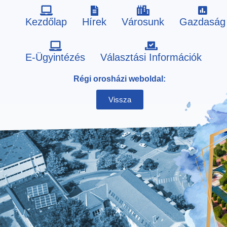
Kezdőlap
Hírek
Városunk
Gazdaság
Skip
E-Ügyintézés
Választási Információk
to
Régi orosházi weboldal:
content
Vissza