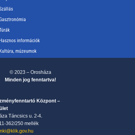
Szállás
Gasztronómia
Túrák
Hasznos információk
Kultúra, múzeumok
© 2023 – Orosháza
Minden jog fenntartva!
ézményfenntartó Központ –
ület
za Táncsics u. 2-4.
411-362/250 mellék
nki@klik.gov.hu