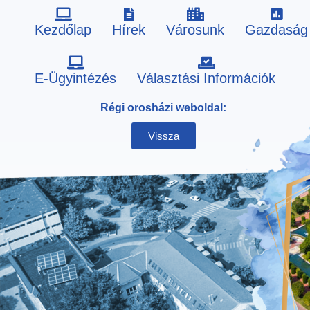
Kezdőlap
Hírek
Városunk
Gazdaság
Skip
E-Ügyintézés
Választási Információk
to
Régi orosházi weboldal:
content
Vissza