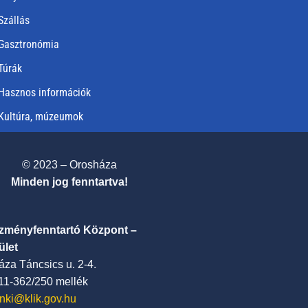
Szállás
Gasztronómia
Túrák
Hasznos információk
Kultúra, múzeumok
© 2023 – Orosháza
Minden jog fenntartva!
ézményfenntartó Központ –
ület
za Táncsics u. 2-4.
411-362/250 mellék
nki@klik.gov.hu