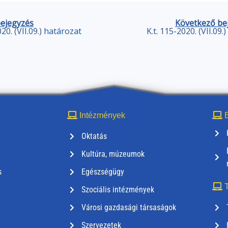
bejegyzés
Következő be
020. (VII.09.) határozat
K.t. 115-2020. (VII.09.
Intézmények
E
Oktatás
Kultúra, múzeumok
s
Egészségügy
T
Szociális intézmények
Városi gazdasági társaságok
Szervezetek