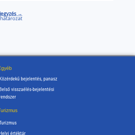
jegyzés →
) határozat
gyéb
Közérdekű bejelentés, panasz
Belső visszaélés-bejelentési
rendszer
urizmus
Turizmus
Helyi értéktár