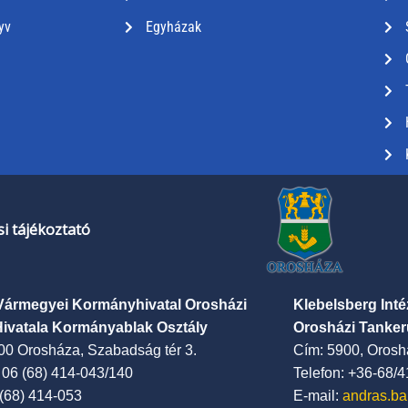
yv
Egyházak
i tájékoztató
Vármegyei Kormányhivatal Orosházi
Klebelsberg Int
Hivatala Kormányablak Osztály
Orosházi Tanker
00 Orosháza, Szabadság tér 3.
Cím: 5900, Oroshá
: 06 (68) 414-043/140
Telefon: +36-68/
 (68) 414-053
E-mail:
andras.ba