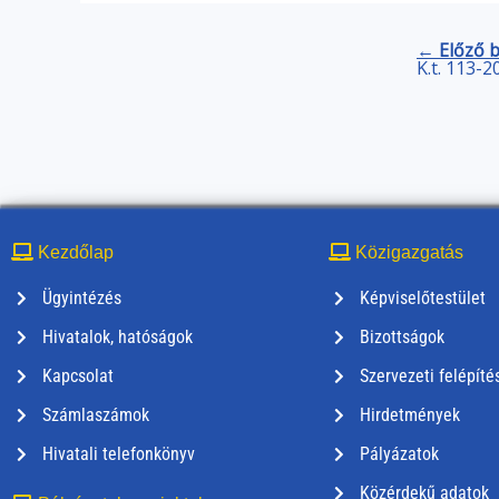
← Előző 
K.t. 113-2
Kezdőlap
Közigazgatás
Ügyintézés
Képviselőtestület
Hivatalok, hatóságok
Bizottságok
Kapcsolat
Szervezeti felépíté
Számlaszámok
Hirdetmények
Hivatali telefonkönyv
Pályázatok
Közérdekű adatok