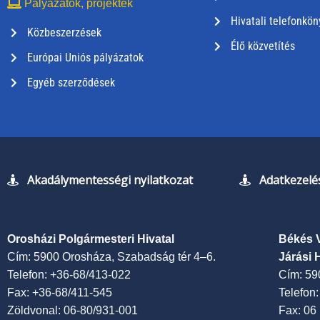
Pályázatok, projektek
Hivatali telefonkön
Közbeszerzések
Élő közvetítés
Európai Uniós pályázatok
Egyéb szerződések
Akadálymentességi nyilatkozat
Adatkezelés
Orosházi Polgármesteri Hivatal
Békés 
Cím: 5900 Orosháza, Szabadság tér 4–6.
Járási 
Telefon: +36-68/413-022
Cím: 59
Fax: +36-68/411-545
Telefon
Zöldvonal: 06-80/931-001
Fax: 06