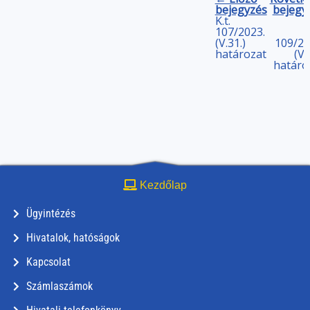
bejegyzés
bejegy
K.t.
107/2023.
(V.31.)
109/20
határozat
(V.
határo
Kezdőlap
Ügyintézés
Hivatalok, hatóságok
Kapcsolat
Számlaszámok