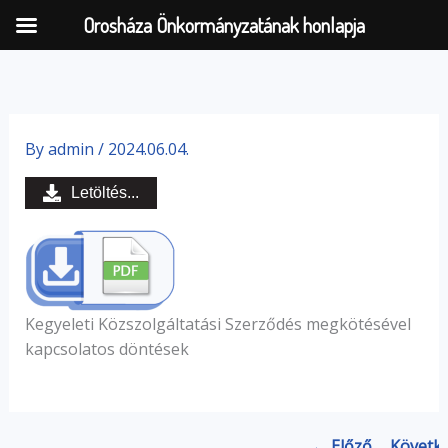
Orosháza Önkormányzatának honlapja
Skip
to
By
admin
/
2024.06.04.
content
Letöltés...
Kegyeleti Közszolgáltatási Szerződés megkötésével
kapcsolatos döntések
← Előző
Követk