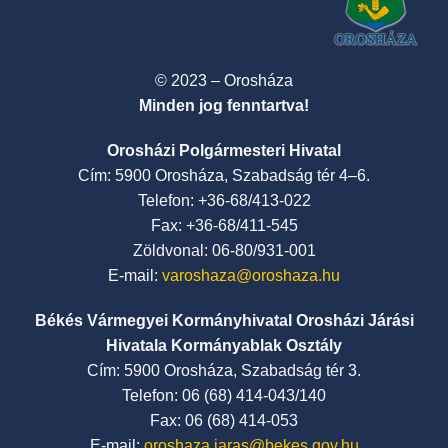
© 2023 – Orosháza
Minden jog fenntartva!
Orosházi Polgármesteri Hivatal
Cím: 5900 Orosháza, Szabadság tér 4–6.
Telefon: +36-68/413-022
Fax: +36-68/411-545
Zöldvonal: 06-80/931-001
E-mail:
varoshaza@oroshaza.hu
Békés Vármegyei Kormányhivatal Orosházi Járási
Hivatala Kormányablak Osztály
Cím: 5900 Orosháza, Szabadság tér 3.
Telefon: 06 (68) 414-043/140
Fax: 06 (68) 414-053
E-mail:
oroshaza.jaras@bekes.gov.hu