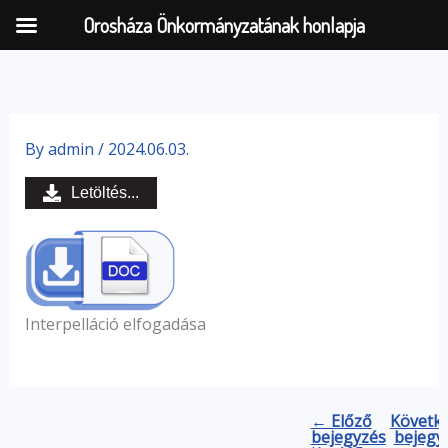
Orosháza Önkormányzatának honlapja
Skip
to
By
admin
/
2024.06.03.
content
Letöltés...
Interpelláció elfogadása
← Előző
Követk
bejegyzés
bejegy