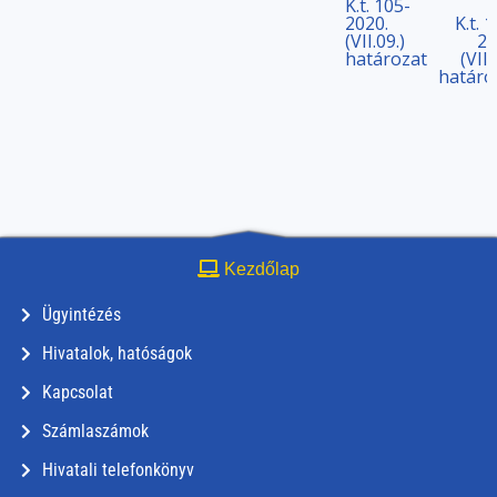
K.t. 105-
2020.
K.t. 
(VII.09.)
20
határozat
(VII.
határo
Kezdőlap
Ügyintézés
Hivatalok, hatóságok
Kapcsolat
Számlaszámok
Hivatali telefonkönyv