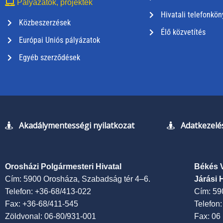
Pályázatok, projektek
Hivatali telefonkön
Közbeszerzések
Élő közvetítés
Európai Uniós pályázatok
Egyéb szerződések
Akadálymentességi nyilatkozat
Adatkezelés
Orosházi Polgármesteri Hivatal
Békés 
Cím: 5900 Orosháza, Szabadság tér 4–6.
Járási 
Telefon: +36-68/413-022
Cím: 59
Fax: +36-68/411-545
Telefon
Zöldvonal: 06-80/931-001
Fax: 06