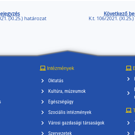
bejegyzés
Következő be
021. (XI.25.) határozat
K.t. 106/2021. (XI.25.
Intézmények
E
Oktatás
Kultúra, múzeumok
s
Egészségügy
T
Szociális intézmények
Városi gazdasági társaságok
Szervezetek