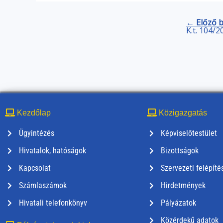
← Előző 
K.t. 104/2
Kezdőlap
Közigazgatás
Ügyintézés
Képviselőtestület
Hivatalok, hatóságok
Bizottságok
Kapcsolat
Szervezeti felépíté
Számlaszámok
Hirdetmények
Hivatali telefonkönyv
Pályázatok
Közérdekű adatok