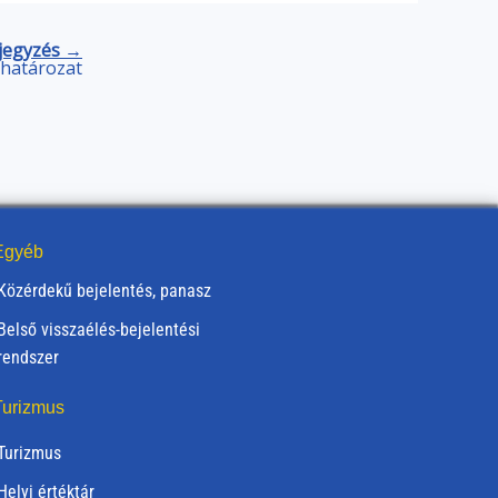
jegyzés →
) határozat
gyéb
Közérdekű bejelentés, panasz
Belső visszaélés-bejelentési
rendszer
urizmus
Turizmus
Helyi értéktár