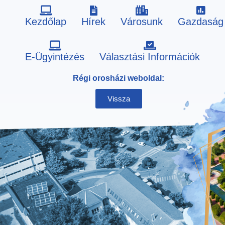
Kezdőlap
Hírek
Városunk
Gazdaság
Skip
E-Ügyintézés
Választási Információk
to
Régi orosházi weboldal:
content
Vissza