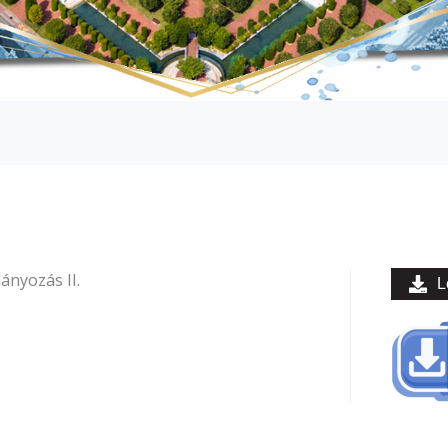
nyozás II.
L