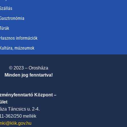
Szállás
Gasztronómia
Túrák
Hasznos információk
Kultúra, múzeumok
© 2023 – Orosháza
Minden jog fenntartva!
ézményfenntartó Központ –
ület
za Táncsics u. 2-4.
411-362/250 mellék
nki@klik.gov.hu