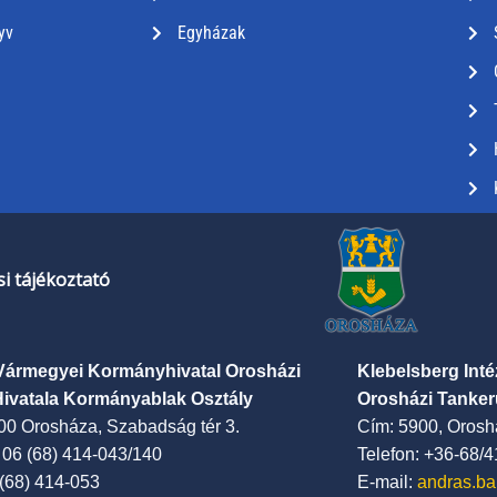
yv
Egyházak
i tájékoztató
Vármegyei Kormányhivatal Orosházi
Klebelsberg Int
Hivatala Kormányablak Osztály
Orosházi Tanker
00 Orosháza, Szabadság tér 3.
Cím: 5900, Oroshá
: 06 (68) 414-043/140
Telefon: +36-68/
 (68) 414-053
E-mail:
andras.ba