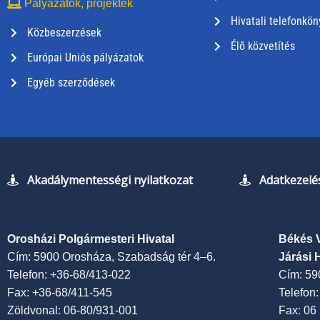
Pályázatok, projektek
Hivatali telefonkön
Közbeszerzések
Élő közvetítés
Európai Uniós pályázatok
Egyéb szerződések
Akadálymentességi nyilatkozat
Adatkezelés
Orosházi Polgármesteri Hivatal
Békés 
Cím: 5900 Orosháza, Szabadság tér 4–6.
Járási 
Telefon: +36-68/413-022
Cím: 59
Fax: +36-68/411-545
Telefon
Zöldvonal: 06-80/931-001
Fax: 06