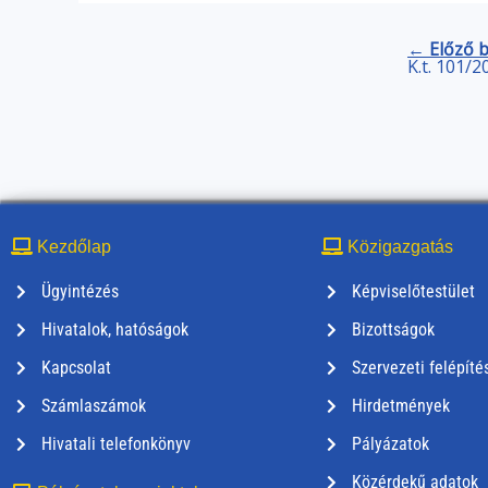
← Előző 
K.t. 101/2
Kezdőlap
Közigazgatás
Ügyintézés
Képviselőtestület
Hivatalok, hatóságok
Bizottságok
Kapcsolat
Szervezeti felépíté
Számlaszámok
Hirdetmények
Hivatali telefonkönyv
Pályázatok
Közérdekű adatok