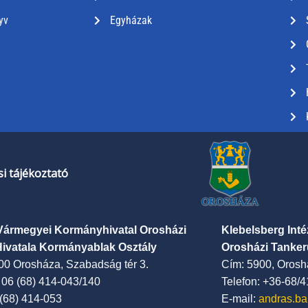
yv
Egyházak
i tájékoztató
Vármegyei Kormányhivatal Orosházi
Klebelsberg Int
Hivatala Kormányablak Osztály
Orosházi Tanker
00 Orosháza, Szabadság tér 3.
Cím: 5900, Oroshá
: 06 (68) 414-043/140
Telefon: +36-68/
 (68) 414-053
E-mail:
andras.ba