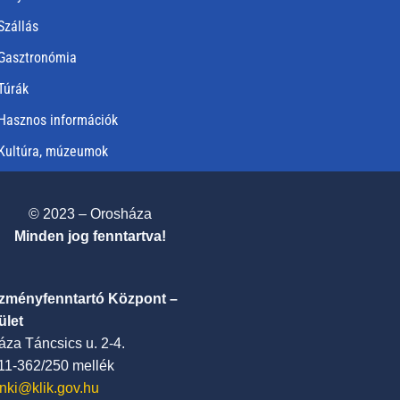
Szállás
Gasztronómia
Túrák
Hasznos információk
Kultúra, múzeumok
© 2023 – Orosháza
Minden jog fenntartva!
ézményfenntartó Központ –
ület
za Táncsics u. 2-4.
411-362/250 mellék
nki@klik.gov.hu