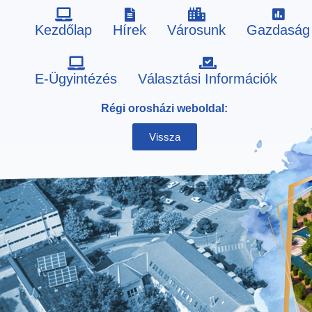
Kezdőlap
Hírek
Városunk
Gazdaság
Skip
E-Ügyintézés
Választási Információk
to
Régi orosházi weboldal:
content
Vissza