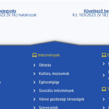
bejegyzés
Következő be
023. (V.18.) határozat
K.t. 103/2023. (V.18.
Intézmények
E
Oktatás
Kultúra, múzeumok
s
Egészségügy
T
Szociális intézmények
Városi gazdasági társaságok
Szervezetek