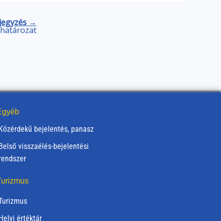
jegyzés →
) határozat
gyéb
Közérdekű bejelentés, panasz
Belső visszaélés-bejelentési
rendszer
urizmus
Turizmus
Helyi értéktár