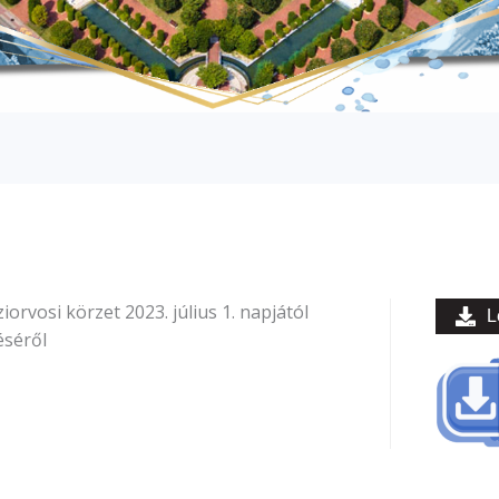
orvosi körzet 2023. július 1. napjától
L
éséről