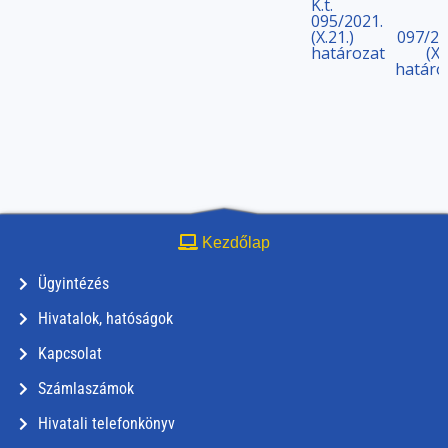
K.t.
095/2021.
(X.21.)
097/20
határozat
(X.
határo
Kezdőlap
Ügyintézés
Hivatalok, hatóságok
Kapcsolat
Számlaszámok
Hivatali telefonkönyv