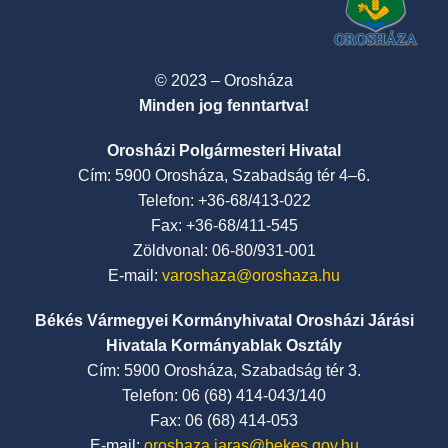
© 2023 – Orosháza
Minden jog fenntartva!
Orosházi Polgármesteri Hivatal
Cím: 5900 Orosháza, Szabadság tér 4–6.
Telefon: +36-68/413-022
Fax: +36-68/411-545
Zöldvonal: 06-80/931-001
E-mail:
varoshaza@oroshaza.hu
Békés Vármegyei Kormányhivatal Orosházi Járási
Hivatala Kormányablak Osztály
Cím: 5900 Orosháza, Szabadság tér 3.
Telefon: 06 (68) 414-043/140
Fax: 06 (68) 414-053
E-mail:
oroshaza.jaras@bekes.gov.hu