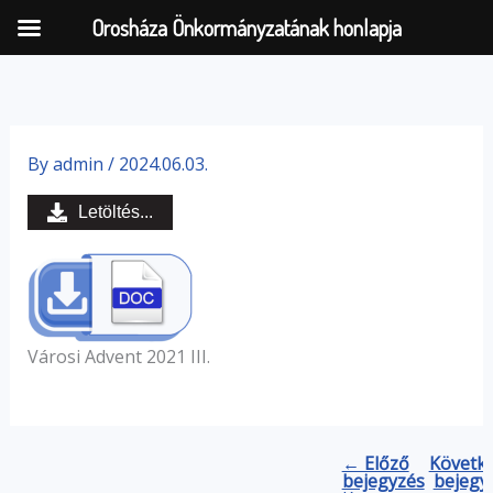
Orosháza Önkormányzatának honlapja
Skip
to
By
admin
/
2024.06.03.
content
Letöltés...
Városi Advent 2021 III.
← Előző
Követk
bejegyzés
bejegy