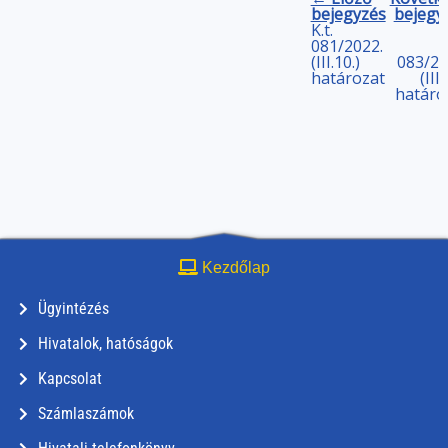
bejegyzés
bejegy
K.t.
081/2022.
(III.10.)
083/20
határozat
(III.
határo
Kezdőlap
Ügyintézés
Hivatalok, hatóságok
Kapcsolat
Számlaszámok