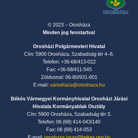
© 2023 – Orosháza
Minden jog fenntartva!
Orosházi Polgármesteri Hivatal
Cím: 5900 Orosháza, Szabadság tér 4–6.
Telefon: +36-68/413-022
Fax: +36-68/411-545
Zöldvonal: 06-80/931-001
E-mail:
varoshaza@oroshaza.hu
Békés Vármegyei Kormányhivatal Orosházi Járási
Hivatala Kormányablak Osztály
Cím: 5900 Orosháza, Szabadság tér 3.
Telefon: 06 (68) 414-043/140
Fax: 06 (68) 414-053
E-mail:
oroshaza.jaras@bekes.gov.hu