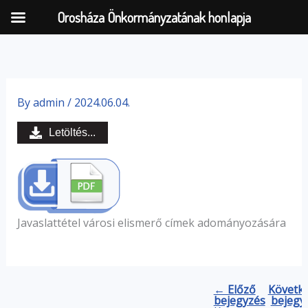
Orosháza Önkormányzatának honlapja
Skip
to
By
admin
/
2024.06.04.
content
Letöltés...
Javaslattétel városi elismerő címek adományozására
← Előző
Követk
bejegyzés
bejegy