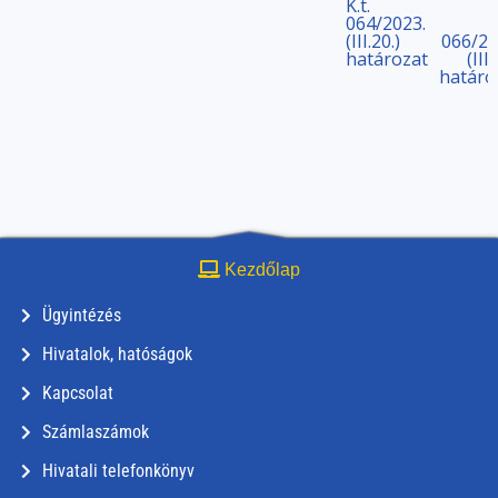
K.t.
064/2023.
(III.20.)
066/20
határozat
(III.
határo
Kezdőlap
Ügyintézés
Hivatalok, hatóságok
Kapcsolat
Számlaszámok
Hivatali telefonkönyv