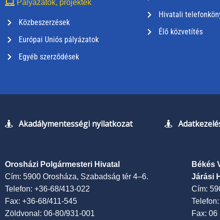
Pályázatok, projektek
Hivatali telefonkön
Közbeszerzések
Élő közvetítés
Európai Uniós pályázatok
Egyéb szerződések
Akadálymentességi nyilatkozat
Adatkezelés
Orosházi Polgármesteri Hivatal
Békés 
Cím: 5900 Orosháza, Szabadság tér 4–6.
Járási 
Telefon: +36-68/413-022
Cím: 59
Fax: +36-68/411-545
Telefon
Zöldvonal: 06-80/931-001
Fax: 06