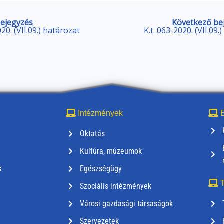
bejegyzés
Következő be
020. (VII.09.) határozat
K.t. 063-2020. (VII.09.
Intézmények
E
Oktatás
Kultúra, múzeumok
s
Egészségügy
T
Szociális intézmények
Városi gazdasági társaságok
Szervezetek