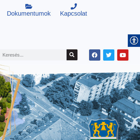
Dokumentumok
Kapcsolat
F
T
Y
K
a
w
o
e
c
i
u
r
e
t
t
b
t
u
e
o
e
b
s
o
r
e
k
é
s