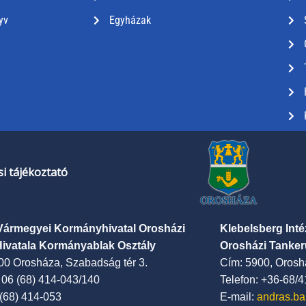
yv
Egyházak
i tájékoztató
Vármegyei Kormányhivatal Orosházi
Klebelsberg Int
Hivatala Kormányablak Osztály
Orosházi Tanker
00 Orosháza, Szabadság tér 3.
Cím: 5900, Oroshá
: 06 (68) 414-043/140
Telefon: +36-68/
 (68) 414-053
E-mail:
andras.ba