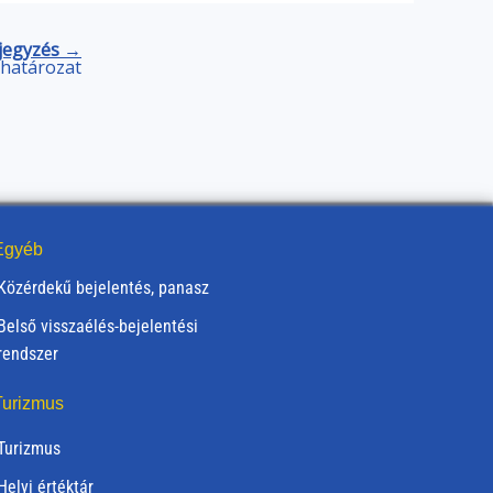
jegyzés →
) határozat
gyéb
Közérdekű bejelentés, panasz
Belső visszaélés-bejelentési
rendszer
urizmus
Turizmus
Helyi értéktár