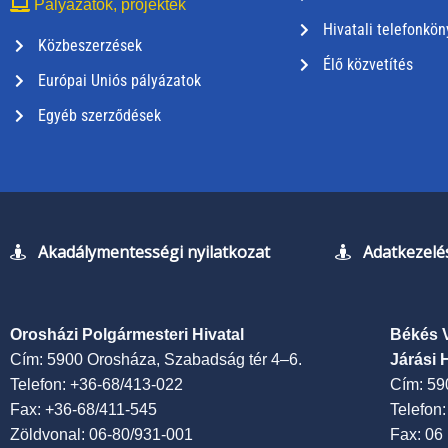
Pályázatok, projektek
Hivatali telefonkön
Közbeszerzések
Élő közvetítés
Európai Uniós pályázatok
Egyéb szerződések
Akadálymentességi nyilatkozat
Adatkezelés
Orosházi Polgármesteri Hivatal
Békés 
Cím: 5900 Orosháza, Szabadság tér 4–6.
Járási 
Telefon: +36-68/413-022
Cím: 59
Fax: +36-68/411-545
Telefon
Zöldvonal: 06-80/931-001
Fax: 06