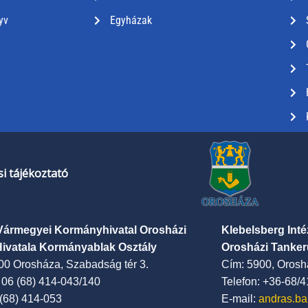
yv
Egyházak
i tájékoztató
Vármegyei Kormányhivatal Orosházi
Klebelsberg Int
Hivatala Kormányablak Osztály
Orosházi Tanker
00 Orosháza, Szabadság tér 3.
Cím: 5900, Oroshá
: 06 (68) 414-043/140
Telefon: +36-68/
 (68) 414-053
E-mail:
andras.ba