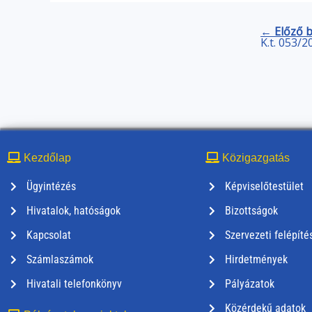
← Előző 
K.t. 053/2
Kezdőlap
Közigazgatás
Ügyintézés
Képviselőtestület
Hivatalok, hatóságok
Bizottságok
Kapcsolat
Szervezeti felépíté
Számlaszámok
Hirdetmények
Hivatali telefonkönyv
Pályázatok
Közérdekű adatok