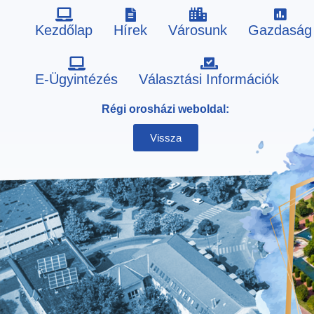
Kezdőlap
Hírek
Városunk
Gazdaság
Skip
E-Ügyintézés
Választási Információk
to
Régi orosházi weboldal:
content
Vissza