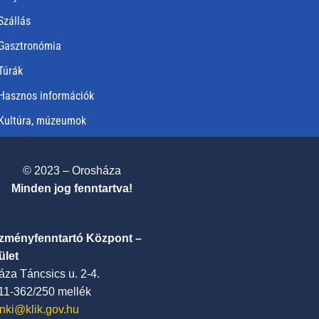
Szállás
Gasztronómia
Túrák
Hasznos információk
Kultúra, múzeumok
© 2023 – Orosháza
Minden jog fenntartva!
ézményfenntartó Központ –
ület
za Táncsics u. 2-4.
411-362/250 mellék
nki@klik.gov.hu