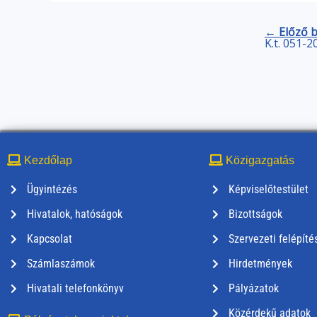
← Előző 
K.t. 051-2
Kezdőlap
Közigazgatás
Ügyintézés
Képviselőtestület
Hivatalok, hatóságok
Bizottságok
Kapcsolat
Szervezeti felépíté
Számlaszámok
Hirdetmények
Hivatali telefonkönyv
Pályázatok
Közérdekű adatok