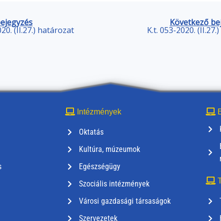
bejegyzés
Következő be
020. (II.27.) határozat
K.t. 053-2020. (II.27.
Intézmények
E
Oktatás
Kultúra, múzeumok
s
Egészségügy
T
Szociális intézmények
Városi gazdasági társaságok
Szervezetek