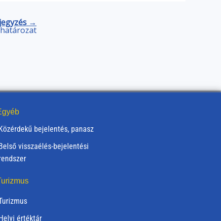
jegyzés →
) határozat
gyéb
Közérdekű bejelentés, panasz
Belső visszaélés-bejelentési
rendszer
urizmus
Turizmus
Helyi értéktár