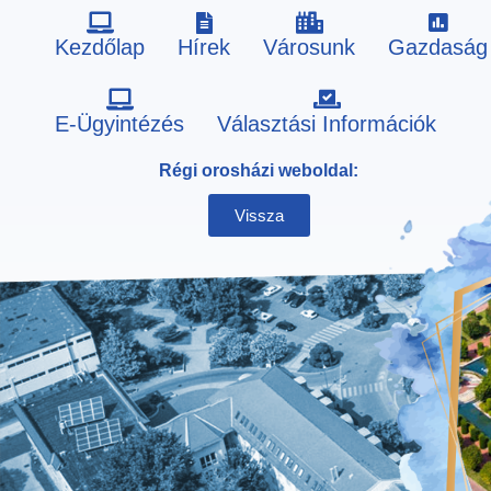
Kezdőlap
Hírek
Városunk
Gazdaság
Skip
E-Ügyintézés
Választási Információk
to
Régi orosházi weboldal:
content
Vissza