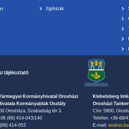
yv
Egyházak
i tájékoztató
Vármegyei Kormányhivatal Orosházi
Klebelsberg Int
Hivatala Kormányablak Osztály
Orosházi Tanker
00 Orosháza, Szabadság tér 3.
Cím: 5900, Oroshá
: 06 (68) 414-043/140
Telefon: +36-68/
 (68) 414-053
E-mail:
andras.ba