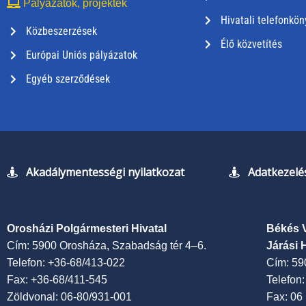
Pályázatok, projektek
Hivatali telefonkön
Közbeszerzések
Élő közvetítés
Európai Uniós pályázatok
Egyéb szerződések
Akadálymentességi nyilatkozat
Adatkezelés
Orosházi Polgármesteri Hivatal
Békés 
Cím: 5900 Orosháza, Szabadság tér 4–6.
Járási 
Telefon: +36-68/413-022
Cím: 59
Fax: +36-68/411-545
Telefon
Zöldvonal: 06-80/931-001
Fax: 06