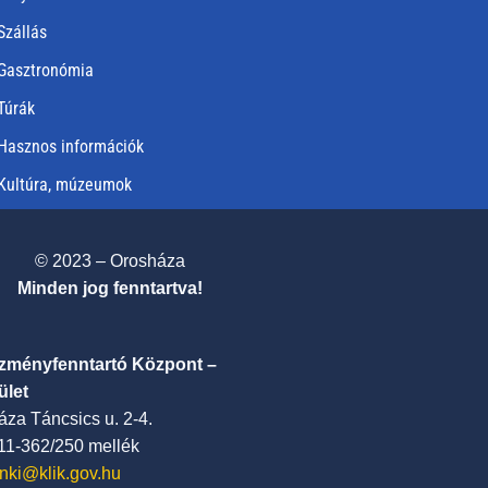
Szállás
Gasztronómia
Túrák
Hasznos információk
Kultúra, múzeumok
© 2023 – Orosháza
Minden jog fenntartva!
ézményfenntartó Központ –
ület
za Táncsics u. 2-4.
411-362/250 mellék
nki@klik.gov.hu