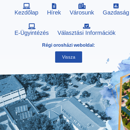
Kezdőlap
Hírek
Városunk
Gazdaság
Skip
E-Ügyintézés
Választási Információk
to
Régi orosházi weboldal:
content
Vissza