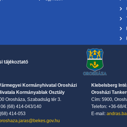
i tájékoztató
Vármegyei Kormányhivatal Orosházi
Klebelsberg Int
Hivatala Kormányablak Osztály
Orosházi Tanker
00 Orosháza, Szabadság tér 3.
Cím: 5900, Oroshá
: 06 (68) 414-043/140
Telefon: +36-68/
 (68) 414-053
E-mail:
andras.ba
oroshaza.jaras@bekes.gov.hu