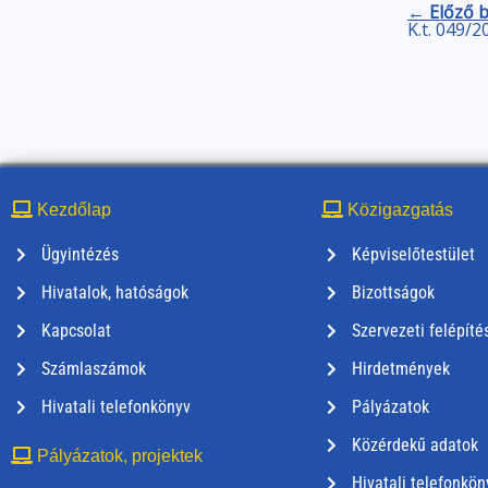
← Előző 
K.t. 049/2
Kezdőlap
Közigazgatás
Ügyintézés
Képviselőtestület
Hivatalok, hatóságok
Bizottságok
Kapcsolat
Szervezeti felépíté
Számlaszámok
Hirdetmények
Hivatali telefonkönyv
Pályázatok
Közérdekű adatok
Pályázatok, projektek
Hivatali telefonkön