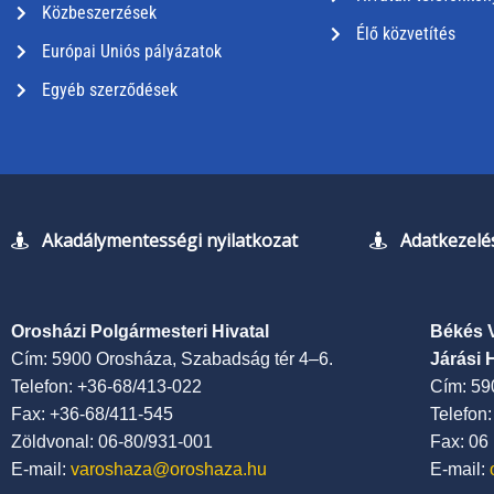
Közbeszerzések
Élő közvetítés
Európai Uniós pályázatok
Egyéb szerződések
Akadálymentességi nyilatkozat
Adatkezelés
Orosházi Polgármesteri Hivatal
Békés 
Cím: 5900 Orosháza, Szabadság tér 4–6.
Járási 
Telefon: +36-68/413-022
Cím: 59
Fax: +36-68/411-545
Telefon
Zöldvonal: 06-80/931-001
Fax: 06
E-mail:
varoshaza@oroshaza.hu
E-mail: