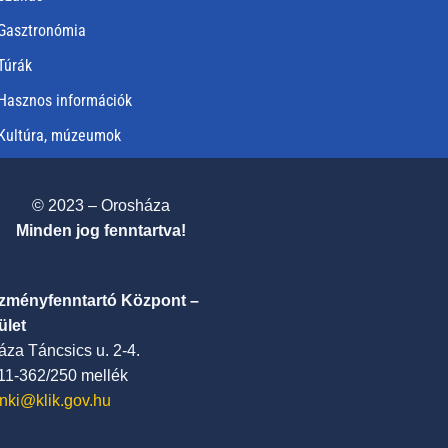
Gasztronómia
Túrák
Hasznos információk
Kultúra, múzeumok
© 2023 – Orosháza
Minden jog fenntartva!
ézményfenntartó Központ –
ület
za Táncsics u. 2-4.
411-362/250 mellék
nki@klik.gov.hu