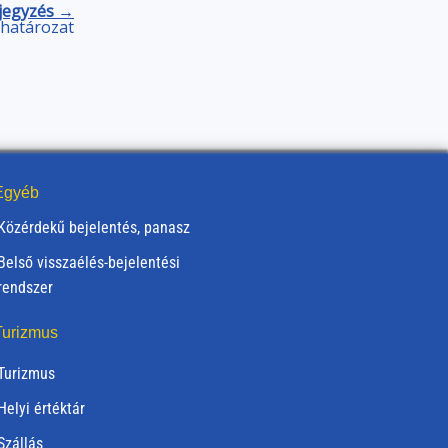
jegyzés →
) határozat
gyéb
Közérdekű bejelentés, panasz
Belső visszaélés-bejelentési
rendszer
urizmus
Turizmus
Helyi értéktár
Szállás