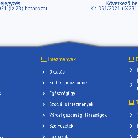
bejegyzés
Következő be
021. (IX.23.) határozat
K.t. 051/2021. (IX.23.
Intézmények
E
Oktatás
Kultúra, múzeumok
s
Egészségügy
T
Szociális intézmények
Városi gazdasági társaságok
Szervezetek
yv
Egyházak