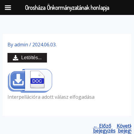
Orosháza Önkormányzatának honlapja
Skip
to
By
admin
/
2024.06.03.
content
Letöltés...
Interpellációra adott válasz elfogadása
← Előző
Követk
bejegyzés
bejegy