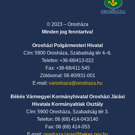
© 2023 – Orosháza
Minden jog fenntartva!
Orosházi Polgármesteri Hivatal
Cím: 5900 Orosháza, Szabadság tér 4–6.
Telefon: +36-68/413-022
Fax: +36-68/411-545
Zöldvonal: 06-80/931-001
E-mail:
varoshaza@oroshaza.hu
Békés Vármegyei Kormányhivatal Orosházi Járási
Hivatala Kormányablak Osztály
Cím: 5900 Orosháza, Szabadság tér 3.
Telefon: 06 (68) 414-043/140
Fax: 06 (68) 414-053
E-mail:
oroshaza.jaras@bekes.gov.hu