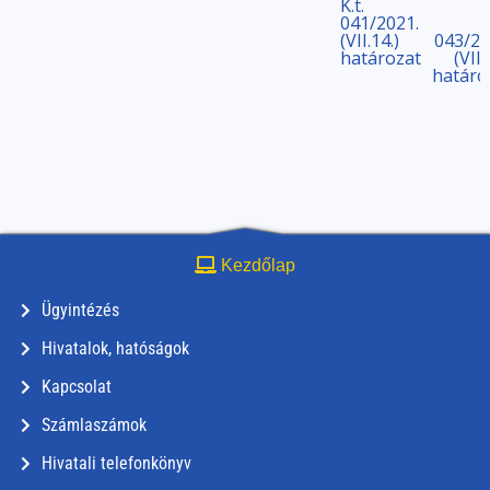
K.t.
041/2021.
(VII.14.)
043/20
határozat
(VII.
határo
Kezdőlap
Ügyintézés
Hivatalok, hatóságok
Kapcsolat
Számlaszámok
Hivatali telefonkönyv