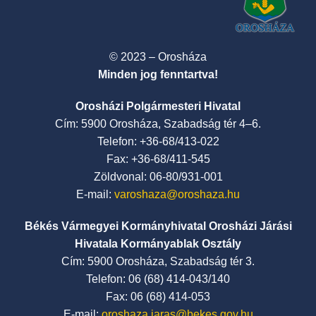
© 2023 – Orosháza
Minden jog fenntartva!
Orosházi Polgármesteri Hivatal
Cím: 5900 Orosháza, Szabadság tér 4–6.
Telefon: +36-68/413-022
Fax: +36-68/411-545
Zöldvonal: 06-80/931-001
E-mail:
varoshaza@oroshaza.hu
Békés Vármegyei Kormányhivatal Orosházi Járási
Hivatala Kormányablak Osztály
Cím: 5900 Orosháza, Szabadság tér 3.
Telefon: 06 (68) 414-043/140
Fax: 06 (68) 414-053
E-mail:
oroshaza.jaras@bekes.gov.hu