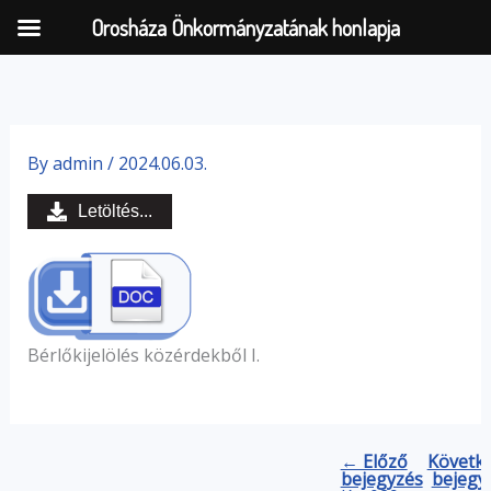
Orosháza Önkormányzatának honlapja
Skip
to
By
admin
/
2024.06.03.
content
Letöltés...
Bérlőkijelölés közérdekből I.
← Előző
Követk
bejegyzés
bejegy