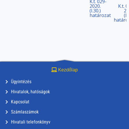
K.t. 029-
2020.
K.t. 
(I.30.)
20
határozat
(I.
határo
Kezdőlap
Ügyintézés
Hivatalok, hatóságok
Kapcsolat
Számlaszámok
Hivatali telefonkönyv