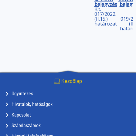
bejegyzés
bejegy
K.t.
017/2022.
(II.15.)
019/20
határozat
(II.
határo
Kezdőlap
Ügyintézés
Hivatalok, hatóságok
Kapcsolat
Számlaszámok