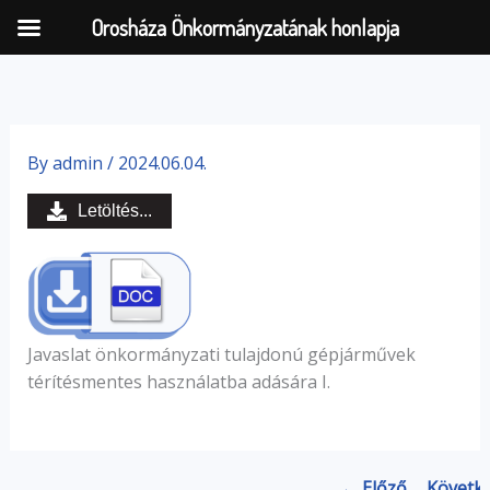
Orosháza Önkormányzatának honlapja
Skip
to
By
admin
/
2024.06.04.
content
Letöltés...
Javaslat önkormányzati tulajdonú gépjárművek
térítésmentes használatba adására I.
← Előző
Követk