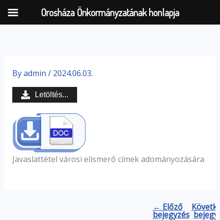
Orosháza Önkormányzatának honlapja
Skip
to
By
admin
/
2024.06.03.
content
Letöltés...
Javaslattétel városi elismerő címek adományozására
← Előző
Követk
bejegyzés
bejegy