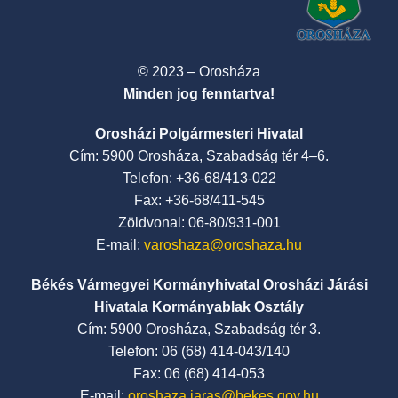
© 2023 – Orosháza
Minden jog fenntartva!
Orosházi Polgármesteri Hivatal
Cím: 5900 Orosháza, Szabadság tér 4–6.
Telefon: +36-68/413-022
Fax: +36-68/411-545
Zöldvonal: 06-80/931-001
E-mail:
varoshaza@oroshaza.hu
Békés Vármegyei Kormányhivatal Orosházi Járási
Hivatala Kormányablak Osztály
Cím: 5900 Orosháza, Szabadság tér 3.
Telefon: 06 (68) 414-043/140
Fax: 06 (68) 414-053
E-mail:
oroshaza.jaras@bekes.gov.hu