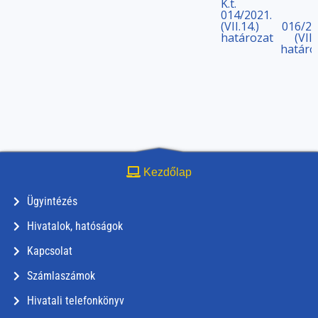
K.t.
014/2021.
(VII.14.)
016/20
határozat
(VII.
határo
Kezdőlap
Ügyintézés
Hivatalok, hatóságok
Kapcsolat
Számlaszámok
Hivatali telefonkönyv