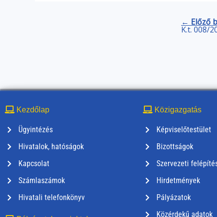
← Előző 
K.t. 008/2
Kezdőlap
Közigazgatás
Ügyintézés
Képviselőtestület
Hivatalok, hatóságok
Bizottságok
Kapcsolat
Szervezeti felépíté
Számlaszámok
Hirdetmények
Hivatali telefonkönyv
Pályázatok
Közérdekű adatok