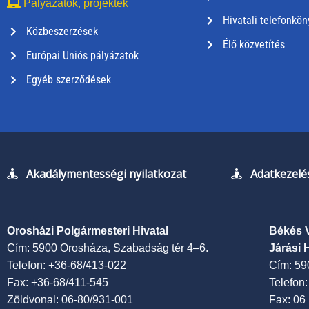
Pályázatok, projektek
Hivatali telefonkön
Közbeszerzések
Élő közvetítés
Európai Uniós pályázatok
Egyéb szerződések
Akadálymentességi nyilatkozat
Adatkezelés
Orosházi Polgármesteri Hivatal
Békés 
Cím: 5900 Orosháza, Szabadság tér 4–6.
Járási 
Telefon: +36-68/413-022
Cím: 59
Fax: +36-68/411-545
Telefon
Zöldvonal: 06-80/931-001
Fax: 06