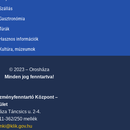
Szállás
Gasztronómia
Túrák
Hasznos információk
Kultúra, múzeumok
© 2023 – Orosháza
Minden jog fenntartva!
ézményfenntartó Központ –
ület
za Táncsics u. 2-4.
411-362/250 mellék
nki@klik.gov.hu