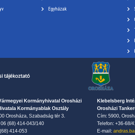
yv
Egyházak
i tájékoztató
Vármegyei Kormányhivatal Orosházi
Klebelsberg Int
Hivatala Kormányablak Osztály
Orosházi Tanker
00 Orosháza, Szabadság tér 3.
Cím: 5900, Oroshá
: 06 (68) 414-043/140
Telefon: +36-68/
 (68) 414-053
E-mail:
andras.ba