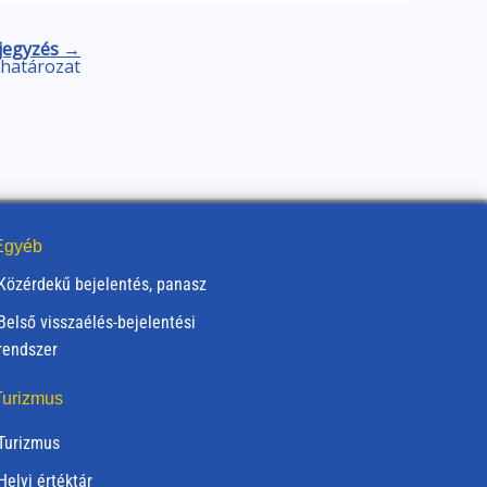
jegyzés →
) határozat
gyéb
Közérdekű bejelentés, panasz
Belső visszaélés-bejelentési
rendszer
urizmus
Turizmus
Helyi értéktár