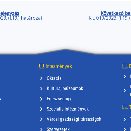
bejegyzés
Következő be
023. (I.19.) határozat
K.t. 010/2023. (I.19.
Intézmények
E
Oktatás
Kultúra, múzeumok
s
Egészségügy
T
Szociális intézmények
Városi gazdasági társaságok
Szervezetek