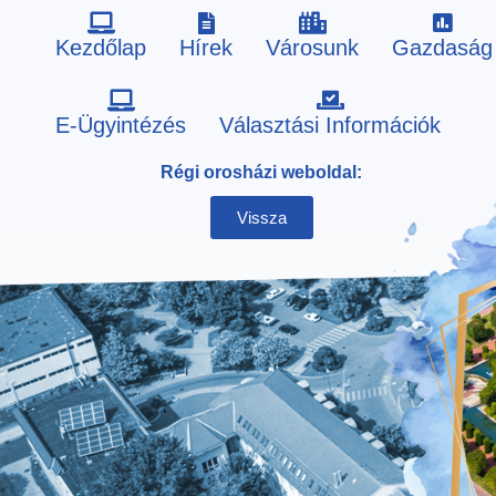
Kezdőlap
Hírek
Városunk
Gazdaság
Skip
E-Ügyintézés
Választási Információk
to
Régi orosházi weboldal:
content
Vissza