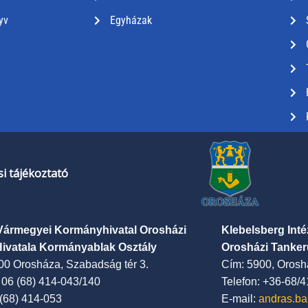
yv
Egyházak
i tájékoztató
Vármegyei Kormányhivatal Orosházi
Klebelsberg Int
Hivatala Kormányablak Osztály
Orosházi Tanker
00 Orosháza, Szabadság tér 3.
Cím: 5900, Oroshá
: 06 (68) 414-043/140
Telefon: +36-68/
 (68) 414-053
E-mail:
andras.ba