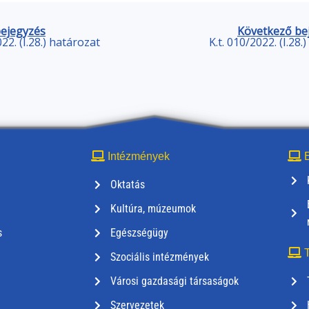
bejegyzés
Következő be
022. (I.28.) határozat
K.t. 010/2022. (I.28.
Intézmények
E
Oktatás
Kultúra, múzeumok
s
Egészségügy
T
Szociális intézmények
Városi gazdasági társaságok
Szervezetek