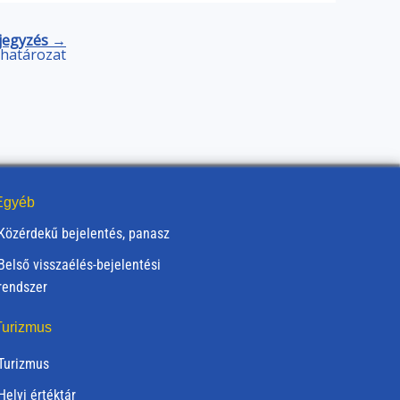
jegyzés →
) határozat
gyéb
Közérdekű bejelentés, panasz
Belső visszaélés-bejelentési
rendszer
urizmus
Turizmus
Helyi értéktár