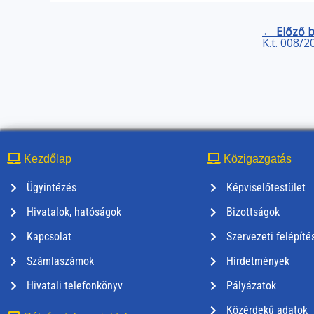
← Előző 
K.t. 008/2
Kezdőlap
Közigazgatás
Ügyintézés
Képviselőtestület
Hivatalok, hatóságok
Bizottságok
Kapcsolat
Szervezeti felépíté
Számlaszámok
Hirdetmények
Hivatali telefonkönyv
Pályázatok
Közérdekű adatok