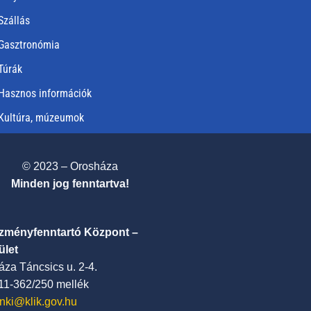
Szállás
Gasztronómia
Túrák
Hasznos információk
Kultúra, múzeumok
© 2023 – Orosháza
Minden jog fenntartva!
ézményfenntartó Központ –
ület
za Táncsics u. 2-4.
411-362/250 mellék
nki@klik.gov.hu