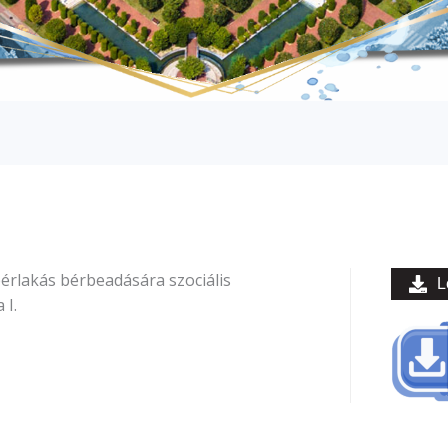
bérlakás bérbeadására szociális
L
 I.