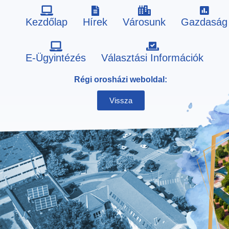
Kezdőlap
Hírek
Városunk
Gazdaság
Skip
E-Ügyintézés
Választási Információk
to
Régi orosházi weboldal:
content
Vissza