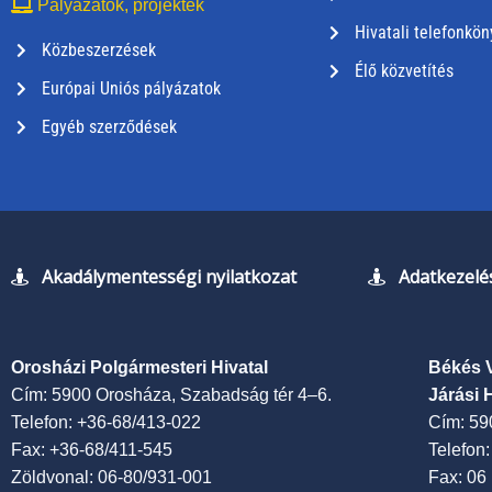
Pályázatok, projektek
Hivatali telefonkön
Közbeszerzések
Élő közvetítés
Európai Uniós pályázatok
Egyéb szerződések
Akadálymentességi nyilatkozat
Adatkezelés
Orosházi Polgármesteri Hivatal
Békés 
Cím: 5900 Orosháza, Szabadság tér 4–6.
Járási 
Telefon: +36-68/413-022
Cím: 59
Fax: +36-68/411-545
Telefon
Zöldvonal: 06-80/931-001
Fax: 06