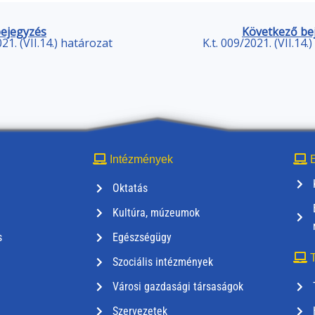
bejegyzés
Következő be
021. (VII.14.) határozat
K.t. 009/2021. (VII.14.
Intézmények
E
Oktatás
Kultúra, múzeumok
s
Egészségügy
T
Szociális intézmények
Városi gazdasági társaságok
Szervezetek