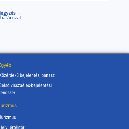
jegyzés →
) határozat
gyéb
Közérdekű bejelentés, panasz
Belső visszaélés-bejelentési
rendszer
urizmus
Turizmus
Helyi értéktár