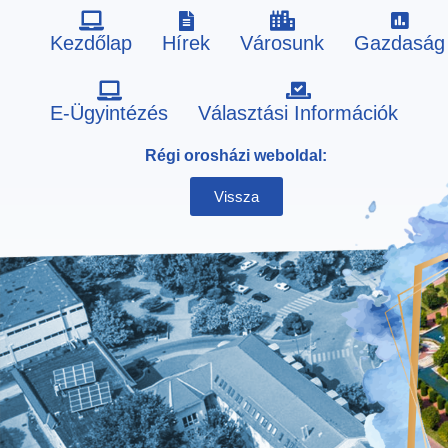
Kezdőlap
Hírek
Városunk
Gazdaság
Skip
E-Ügyintézés
Választási Információk
to
Régi orosházi weboldal:
content
Vissza