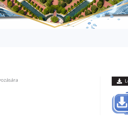
nyozására
L