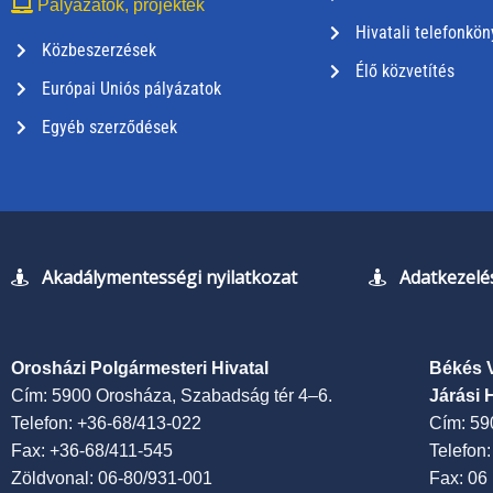
Pályázatok, projektek
Hivatali telefonkön
Közbeszerzések
Élő közvetítés
Európai Uniós pályázatok
Egyéb szerződések
Akadálymentességi nyilatkozat
Adatkezelés
Orosházi Polgármesteri Hivatal
Békés 
Cím: 5900 Orosháza, Szabadság tér 4–6.
Járási 
Telefon: +36-68/413-022
Cím: 59
Fax: +36-68/411-545
Telefon
Zöldvonal: 06-80/931-001
Fax: 06