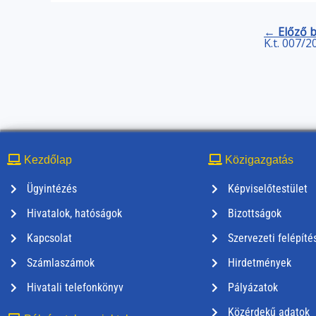
← Előző 
K.t. 007/2
Kezdőlap
Közigazgatás
Ügyintézés
Képviselőtestület
Hivatalok, hatóságok
Bizottságok
Kapcsolat
Szervezeti felépíté
Számlaszámok
Hirdetmények
Hivatali telefonkönyv
Pályázatok
Közérdekű adatok