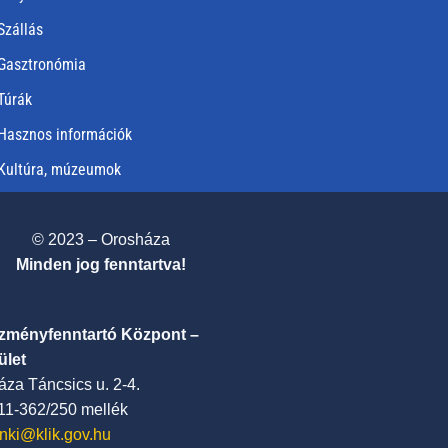
Szállás
Gasztronómia
Túrák
Hasznos információk
Kultúra, múzeumok
© 2023 – Orosháza
Minden jog fenntartva!
ézményfenntartó Központ –
ület
za Táncsics u. 2-4.
411-362/250 mellék
nki@klik.gov.hu