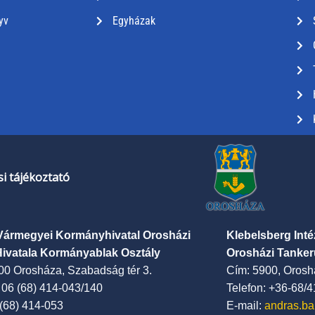
yv
Egyházak
i tájékoztató
Vármegyei Kormányhivatal Orosházi
Klebelsberg Int
Hivatala Kormányablak Osztály
Orosházi Tanker
00 Orosháza, Szabadság tér 3.
Cím: 5900, Oroshá
: 06 (68) 414-043/140
Telefon: +36-68/
 (68) 414-053
E-mail:
andras.ba