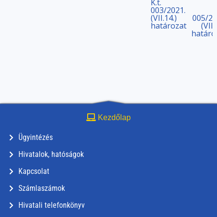
K.t.
003/2021.
(VII.14.)
005/20
határozat
(VII.
határo
Kezdőlap
Ügyintézés
Hivatalok, hatóságok
Kapcsolat
Számlaszámok
Hivatali telefonkönyv