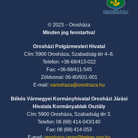
© 2023 – Orosháza
Minden jog fenntartva!
Orosházi Polgármesteri Hivatal
Cím: 5900 Orosháza, Szabadság tér 4–6.
Telefon: +36-68/413-022
Fax: +36-68/411-545
Zöldvonal: 06-80/931-001
E-mail:
varoshaza@oroshaza.hu
Békés Vármegyei Kormányhivatal Orosházi Járási
Hivatala Kormányablak Osztály
Cím: 5900 Orosháza, Szabadság tér 3.
Telefon: 06 (68) 414-043/140
Fax: 06 (68) 414-053
E-mail:
oroshaza.jaras@bekes.gov.hu