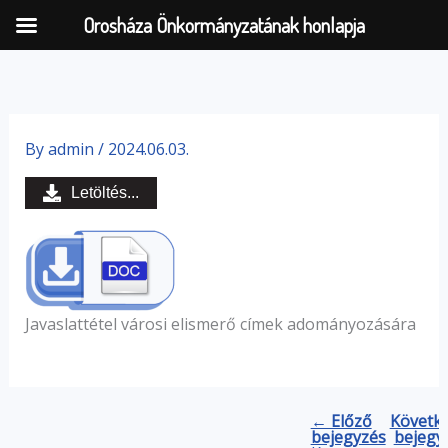
Orosháza Önkormányzatának honlapja
Skip
to
By
admin
/
2024.06.03.
content
Letöltés...
Javaslattétel városi elismerő címek adományozására
← Előző
Követk
bejegyzés
bejegy